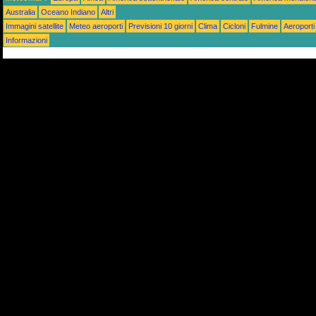
Australia
Oceano Indiano
Altri
Immagini satellite
Meteo aeroporti
Previsioni 10 giorni
Clima
Cicloni
Fulmine
Aeroporti
Informazioni