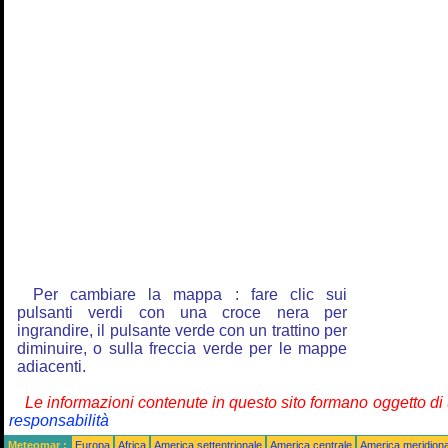
Per cambiare la mappa : fare clic sui
pulsanti verdi con una croce nera per
ingrandire, il pulsante verde con un trattino per
diminuire, o sulla freccia verde per le mappe
adiacenti.
Le informazioni contenute in questo sito formano oggetto d
responsabilità
Meteomar :
Europa
Africa
America settentrionale
America centrale
America meridiona