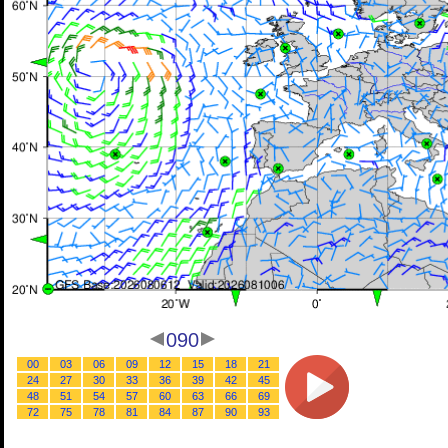
090
00
03
06
09
12
15
18
21
24
27
30
33
36
39
42
45
48
51
54
57
60
63
66
69
72
75
78
81
84
87
90
93