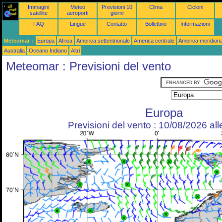
Immagini
Meteo
Previsioni 10
Clima
Cicloni
satellite
aeroporti
giorni
FAQ
Lingue
Contatto
Bollettino
Informazioni
Meteomar :
Europa
Africa
America settentrionale
America centrale
America meridiona
Australia
Oceano Indiano
Altri
Meteomar : Previsioni del vento
Europa
Previsioni del vento : 10/08/2026 al