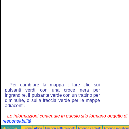
Per cambiare la mappa : fare clic sui
pulsanti verdi con una croce nera per
ingrandire, il pulsante verde con un trattino per
diminuire, o sulla freccia verde per le mappe
adiacenti.
Le informazioni contenute in questo sito formano oggetto d
responsabilità
Meteomar :
Europa
Africa
America settentrionale
America centrale
America meridiona