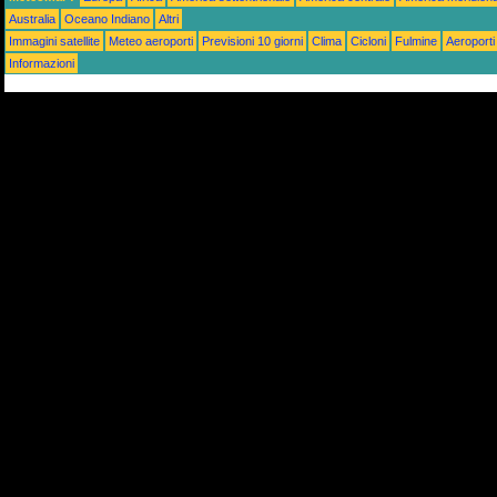
Australia
Oceano Indiano
Altri
Immagini satellite
Meteo aeroporti
Previsioni 10 giorni
Clima
Cicloni
Fulmine
Aeroporti
Informazioni