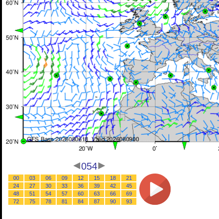
054
00
03
06
09
12
15
18
21
24
27
30
33
36
39
42
45
48
51
54
57
60
63
66
69
72
75
78
81
84
87
90
93