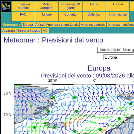
Immagini
Meteo
Previsioni 10
Clima
Cicloni
satellite
aeroporti
giorni
FAQ
Lingue
Contatto
Bollettino
Informazioni
Meteomar :
Europa
Africa
America settentrionale
America centrale
America meridiona
Australia
Oceano Indiano
Altri
Meteomar : Previsioni del vento
Europa
Previsioni del vento : 09/08/2026 al