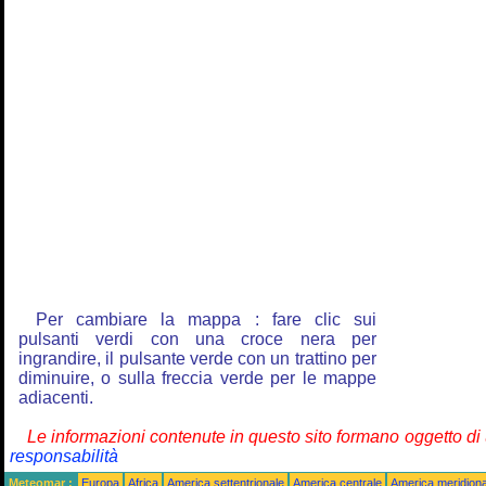
Per cambiare la mappa : fare clic sui
pulsanti verdi con una croce nera per
ingrandire, il pulsante verde con un trattino per
diminuire, o sulla freccia verde per le mappe
adiacenti.
Le informazioni contenute in questo sito formano oggetto d
responsabilità
Meteomar :
Europa
Africa
America settentrionale
America centrale
America meridiona