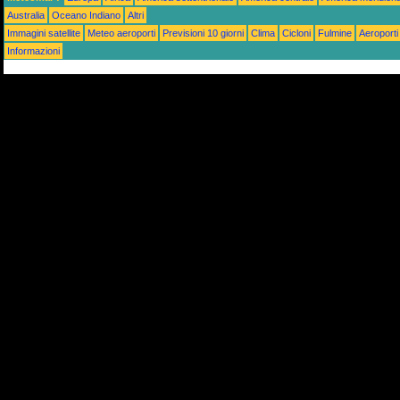
Australia
Oceano Indiano
Altri
Immagini satellite
Meteo aeroporti
Previsioni 10 giorni
Clima
Cicloni
Fulmine
Aeroporti
Informazioni