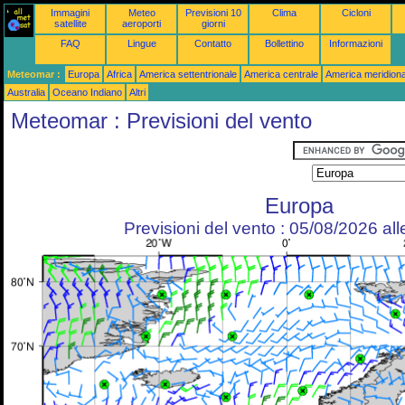
Immagini
Meteo
Previsioni 10
Clima
Cicloni
satellite
aeroporti
giorni
FAQ
Lingue
Contatto
Bollettino
Informazioni
Meteomar :
Europa
Africa
America settentrionale
America centrale
America meridiona
Australia
Oceano Indiano
Altri
Meteomar : Previsioni del vento
Europa
Previsioni del vento : 05/08/2026 al