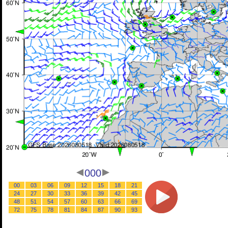
000
00
03
06
09
12
15
18
21
24
27
30
33
36
39
42
45
48
51
54
57
60
63
66
69
72
75
78
81
84
87
90
93