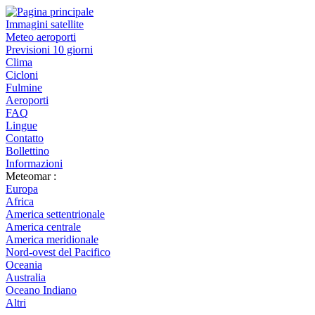
Immagini satellite
Meteo aeroporti
Previsioni 10 giorni
Clima
Cicloni
Fulmine
Aeroporti
FAQ
Lingue
Contatto
Bollettino
Informazioni
Meteomar :
Europa
Africa
America settentrionale
America centrale
America meridionale
Nord-ovest del Pacifico
Oceania
Australia
Oceano Indiano
Altri