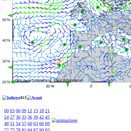
021
00
03
06
09
12
15
18
21
24
27
30
33
36
39
42
45
48
51
54
57
60
63
66
69
72
75
78
81
84
87
90
93