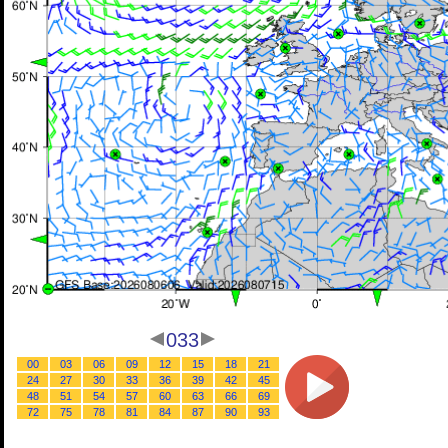
033
00
03
06
09
12
15
18
21
24
27
30
33
36
39
42
45
48
51
54
57
60
63
66
69
72
75
78
81
84
87
90
93