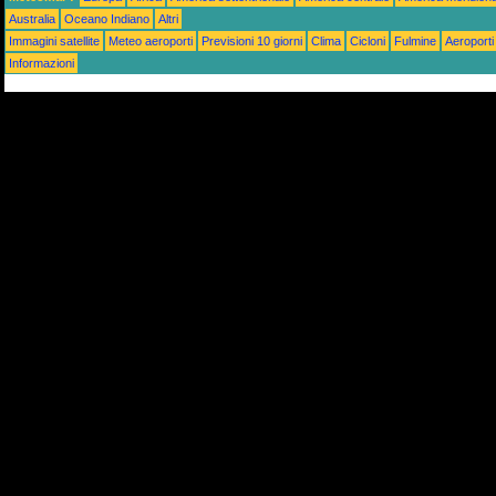
Australia
Oceano Indiano
Altri
Immagini satellite
Meteo aeroporti
Previsioni 10 giorni
Clima
Cicloni
Fulmine
Aeroporti
Informazioni