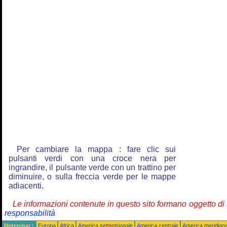
Per cambiare la mappa : fare clic sui
pulsanti verdi con una croce nera per
ingrandire, il pulsante verde con un trattino per
diminuire, o sulla freccia verde per le mappe
adiacenti.
Le informazioni contenute in questo sito formano oggetto d
responsabilità
Meteomar :
Europa
Africa
America settentrionale
America centrale
America meridiona