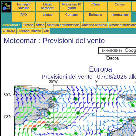
Immagini
Meteo
Previsioni 10
Clima
Cicloni
satellite
aeroporti
giorni
FAQ
Lingue
Contatto
Bollettino
Informazioni
Meteomar :
Europa
Africa
America settentrionale
America centrale
America meridiona
Australia
Oceano Indiano
Altri
Meteomar : Previsioni del vento
Europa
Previsioni del vento : 07/08/2026 al