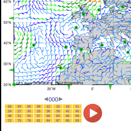
000
00
03
06
09
12
15
18
21
24
27
30
33
36
39
42
45
48
51
54
57
60
63
66
69
72
75
78
81
84
87
90
93