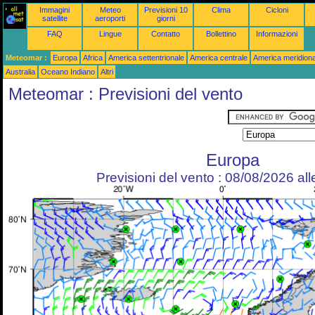
Immagini
Meteo
Previsioni 10
Clima
Cicloni
satellite
aeroporti
giorni
FAQ
Lingue
Contatto
Bollettino
Informazioni
Meteomar :
Europa
Africa
America settentrionale
America centrale
America meridiona
Australia
Oceano Indiano
Altri
Meteomar : Previsioni del vento
Europa
Previsioni del vento : 08/08/2026 al