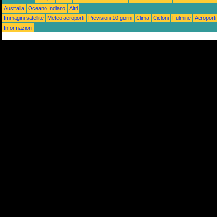
Australia
Oceano Indiano
Altri
Immagini satellite
Meteo aeroporti
Previsioni 10 giorni
Clima
Cicloni
Fulmine
Aeroporti
Informazioni