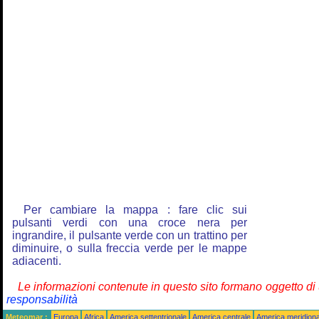
Per cambiare la mappa : fare clic sui
pulsanti verdi con una croce nera per
ingrandire, il pulsante verde con un trattino per
diminuire, o sulla freccia verde per le mappe
adiacenti.
Le informazioni contenute in questo sito formano oggetto d
responsabilità
Meteomar :
Europa
Africa
America settentrionale
America centrale
America meridiona