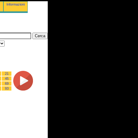
Informazioni
21
45
69
93