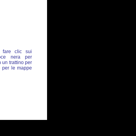
fare clic sui
oce nera per
 un trattino per
de per le mappe