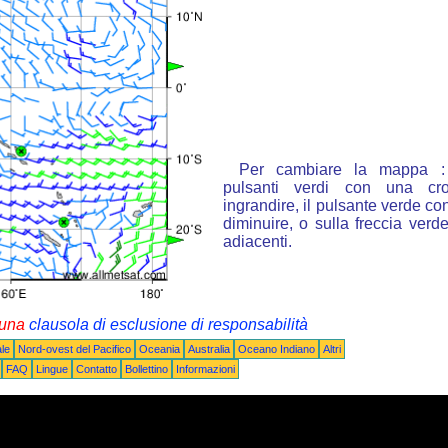
Per cambiare la mappa : 
pulsanti verdi con una cr
ingrandire, il pulsante verde con
diminuire, o sulla freccia ver
adiacenti.
i una
clausola di esclusione di responsabilità
le
Nord-ovest del Pacifico
Oceania
Australia
Oceano Indiano
Altri
FAQ
Lingue
Contatto
Bollettino
Informazioni