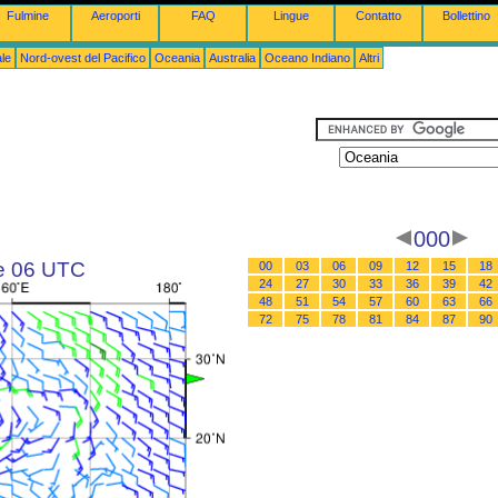
Fulmine
Aeroporti
FAQ
Lingue
Contatto
Bollettino
le
Nord-ovest del Pacifico
Oceania
Australia
Oceano Indiano
Altri
000
le 06 UTC
00
03
06
09
12
15
18
24
27
30
33
36
39
42
48
51
54
57
60
63
66
72
75
78
81
84
87
90