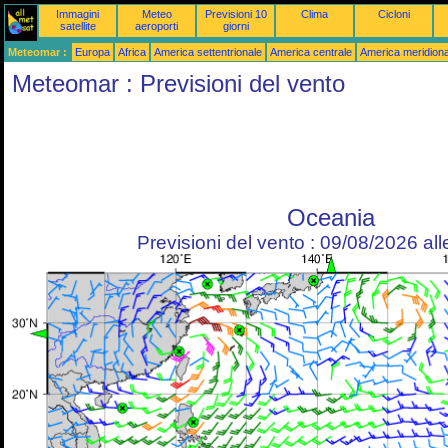
Immagini
Meteo
Previsioni 10
Clima
Cicloni
satellite
aeroporti
giorni
Meteomar :
Europa
Africa
America settentrionale
America centrale
America meridiona
Meteomar : Previsioni del vento
Oceania
Previsioni del vento : 09/08/2026 al