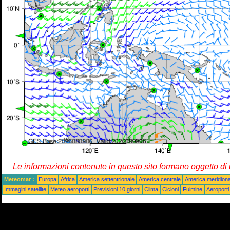
Le informazioni contenute in questo sito formano oggetto d
Meteomar :
Europa
Africa
America settentrionale
America centrale
America meridiona
Immagini satellite
Meteo aeroporti
Previsioni 10 giorni
Clima
Cicloni
Fulmine
Aeroporti