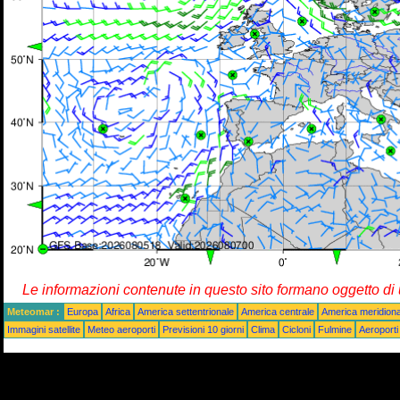
Le informazioni contenute in questo sito formano oggetto d
Meteomar :
Europa
Africa
America settentrionale
America centrale
America meridiona
Immagini satellite
Meteo aeroporti
Previsioni 10 giorni
Clima
Cicloni
Fulmine
Aeroporti