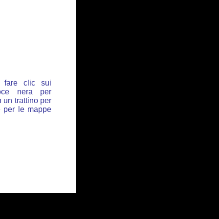
fare clic sui
oce nera per
 un trattino per
de per le mappe