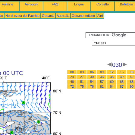
Fulmine
Aeroporti
FAQ
Lingue
Contatto
Bollettino
le
Nord-ovest del Pacifico
Oceania
Australia
Oceano Indiano
Altri
030
le 00 UTC
00
03
06
09
12
15
18
24
27
30
33
36
39
42
48
51
54
57
60
63
66
72
75
78
81
84
87
90