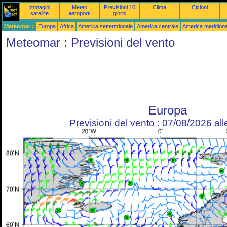
Immagini
Meteo
Previsioni 10
Clima
Cicloni
satellite
aeroporti
giorni
Meteomar :
Europa
Africa
America settentrionale
America centrale
America meridiona
Meteomar : Previsioni del vento
Europa
Previsioni del vento : 07/08/2026 al