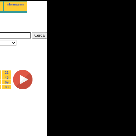
Informazioni
21
45
69
93