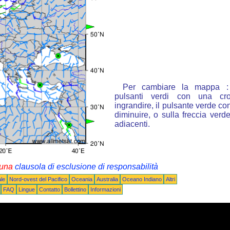
Per cambiare la mappa : 
pulsanti verdi con una cr
ingrandire, il pulsante verde con
diminuire, o sulla freccia ver
adiacenti.
i una
clausola di esclusione di responsabilità
le
Nord-ovest del Pacifico
Oceania
Australia
Oceano Indiano
Altri
FAQ
Lingue
Contatto
Bollettino
Informazioni