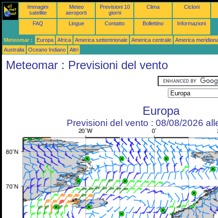
Immagini
Meteo
Previsioni 10
Clima
Cicloni
satellite
aeroporti
giorni
FAQ
Lingue
Contatto
Bollettino
Informazioni
Meteomar :
Europa
Africa
America settentrionale
America centrale
America meridiona
Australia
Oceano Indiano
Altri
Meteomar : Previsioni del vento
Europa
Previsioni del vento : 08/08/2026 al