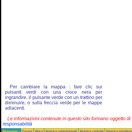
Per cambiare la mappa : fare clic sui
pulsanti verdi con una croce nera per
ingrandire, il pulsante verde con un trattino per
diminuire, o sulla freccia verde per le mappe
adiacenti.
Le informazioni contenute in questo sito formano oggetto d
responsabilità
Meteomar :
Europa
Africa
America settentrionale
America centrale
America meridiona