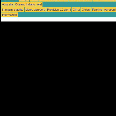
Australia
Oceano Indiano
Altri
Immagini satellite
Meteo aeroporti
Previsioni 10 giorni
Clima
Cicloni
Fulmine
Aeroporti
Informazioni