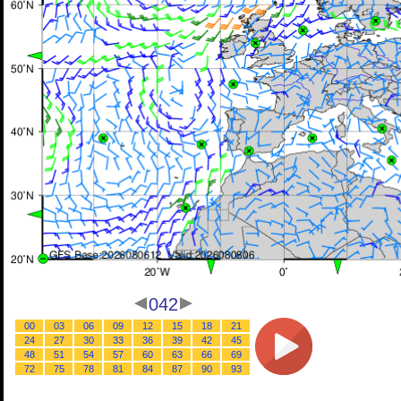
042
00
03
06
09
12
15
18
21
24
27
30
33
36
39
42
45
48
51
54
57
60
63
66
69
72
75
78
81
84
87
90
93