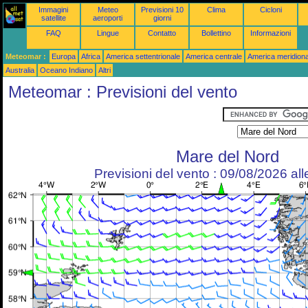
Immagini
Meteo
Previsioni 10
Clima
Cicloni
satellite
aeroporti
giorni
FAQ
Lingue
Contatto
Bollettino
Informazioni
Meteomar :
Europa
Africa
America settentrionale
America centrale
America meridiona
Australia
Oceano Indiano
Altri
Meteomar : Previsioni del vento
Mare del Nord
Previsioni del vento : 09/08/2026 al