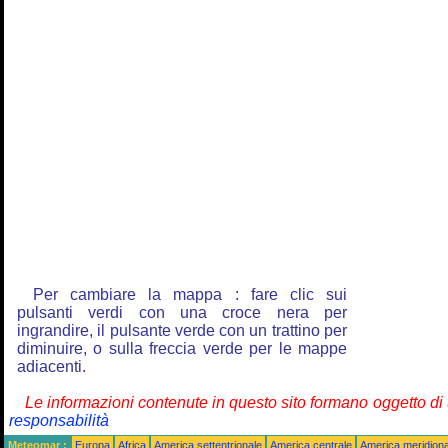
Per cambiare la mappa : fare clic sui
pulsanti verdi con una croce nera per
ingrandire, il pulsante verde con un trattino per
diminuire, o sulla freccia verde per le mappe
adiacenti.
Le informazioni contenute in questo sito formano oggetto d
responsabilità
Meteomar :
Europa
Africa
America settentrionale
America centrale
America meridiona