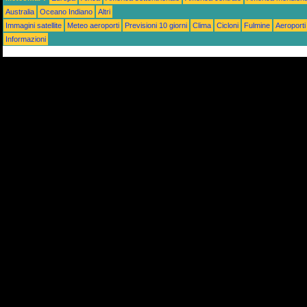
Australia
Oceano Indiano
Altri
Immagini satellite
Meteo aeroporti
Previsioni 10 giorni
Clima
Cicloni
Fulmine
Aeroporti
Informazioni