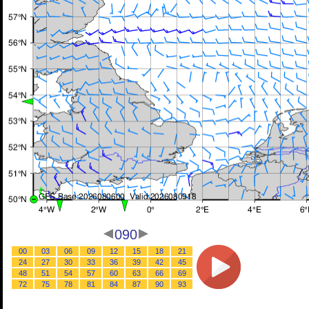
090
00
03
06
09
12
15
18
21
24
27
30
33
36
39
42
45
48
51
54
57
60
63
66
69
72
75
78
81
84
87
90
93