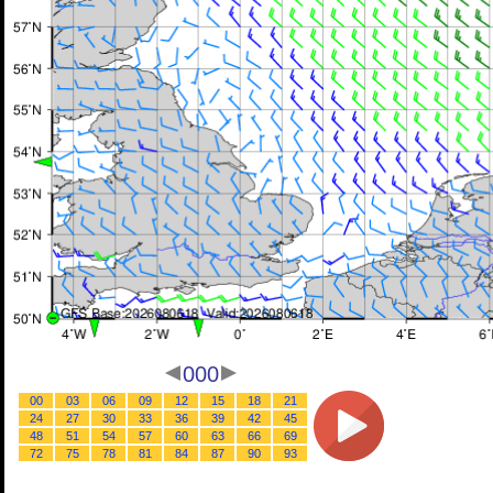
000
00
03
06
09
12
15
18
21
24
27
30
33
36
39
42
45
48
51
54
57
60
63
66
69
72
75
78
81
84
87
90
93