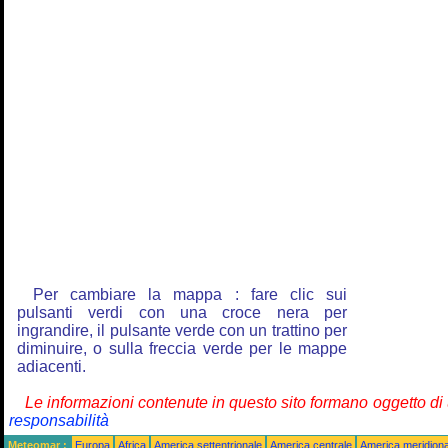
Per cambiare la mappa : fare clic sui
pulsanti verdi con una croce nera per
ingrandire, il pulsante verde con un trattino per
diminuire, o sulla freccia verde per le mappe
adiacenti.
Le informazioni contenute in questo sito formano oggetto d
responsabilità
Meteomar :
Europa
Africa
America settentrionale
America centrale
America meridiona