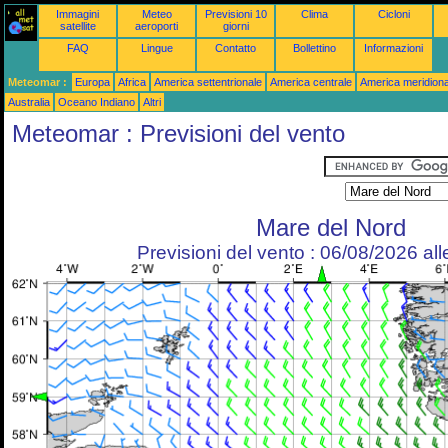
Immagini
Meteo
Previsioni 10
Clima
Cicloni
satellite
aeroporti
giorni
FAQ
Lingue
Contatto
Bollettino
Informazioni
Meteomar :
Europa
Africa
America settentrionale
America centrale
America meridiona
Australia
Oceano Indiano
Altri
Meteomar : Previsioni del vento
Mare del Nord
Previsioni del vento : 06/08/2026 al