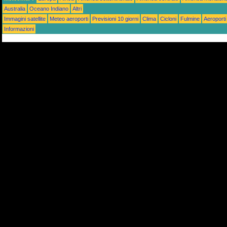
Australia
Oceano Indiano
Altri
Immagini satellite
Meteo aeroporti
Previsioni 10 giorni
Clima
Cicloni
Fulmine
Aeroporti
Informazioni