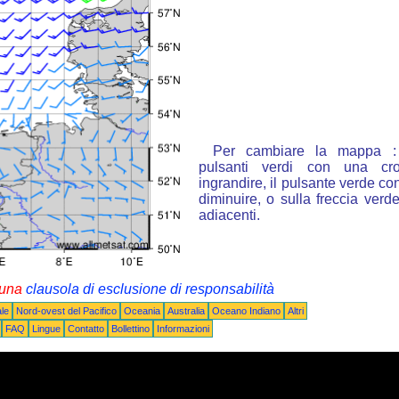
Per cambiare la mappa : 
pulsanti verdi con una cr
ingrandire, il pulsante verde con
diminuire, o sulla freccia ver
adiacenti.
i una
clausola di esclusione di responsabilità
le
Nord-ovest del Pacifico
Oceania
Australia
Oceano Indiano
Altri
FAQ
Lingue
Contatto
Bollettino
Informazioni