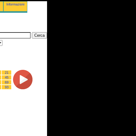
Informazioni
21
45
69
93