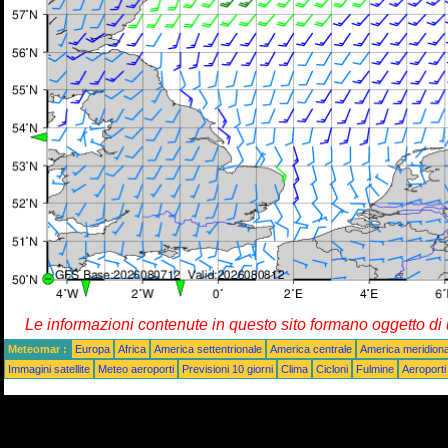
Le informazioni contenute in questo sito formano oggetto d
Meteomar :
Europa
Africa
America settentrionale
America centrale
America meridiona
Immagini satellite
Meteo aeroporti
Previsioni 10 giorni
Clima
Cicloni
Fulmine
Aeroporti