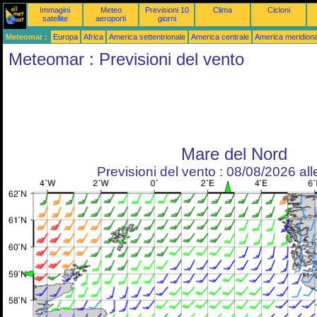
Immagini
Meteo
Previsioni 10
Clima
Cicloni
satellite
aeroporti
giorni
Meteomar :
Europa
Africa
America settentrionale
America centrale
America meridiona
Meteomar : Previsioni del vento
Mare del Nord
Previsioni del vento : 08/08/2026 al