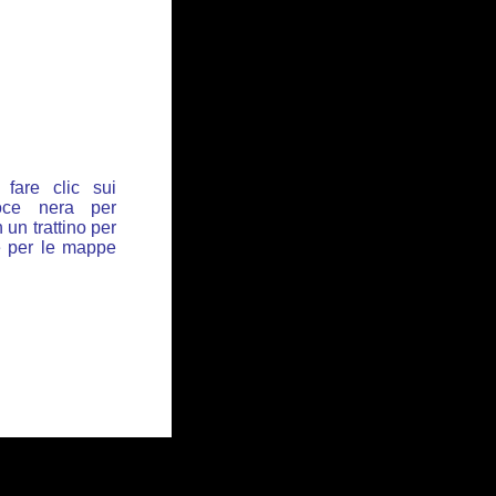
fare clic sui
oce nera per
 un trattino per
de per le mappe