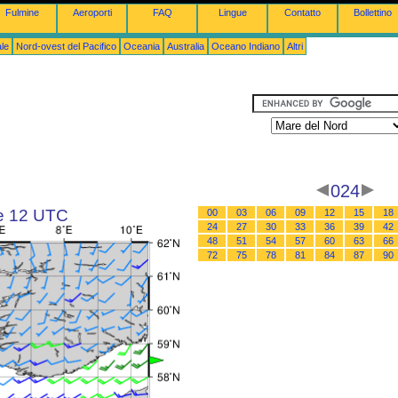
Fulmine
Aeroporti
FAQ
Lingue
Contatto
Bollettino
le
Nord-ovest del Pacifico
Oceania
Australia
Oceano Indiano
Altri
024
le 12 UTC
00
03
06
09
12
15
18
24
27
30
33
36
39
42
48
51
54
57
60
63
66
72
75
78
81
84
87
90