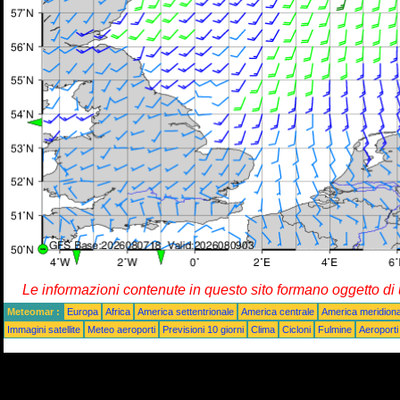
Le informazioni contenute in questo sito formano oggetto d
Meteomar :
Europa
Africa
America settentrionale
America centrale
America meridiona
Immagini satellite
Meteo aeroporti
Previsioni 10 giorni
Clima
Cicloni
Fulmine
Aeroporti