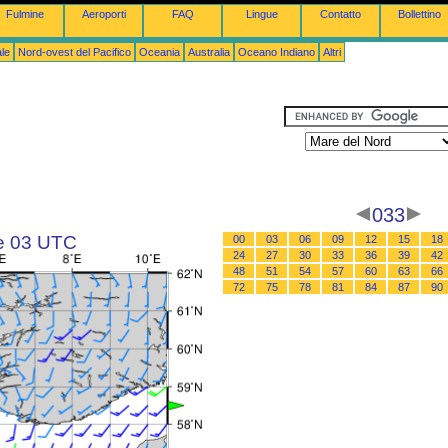
Fulmine
Aeroporti
FAQ
Lingue
Contatto
Bollettino
le
Nord-ovest del Pacifico
Oceania
Australia
Oceano Indiano
Altri
033
le 03 UTC
00
03
06
09
12
15
18
24
27
30
33
36
39
42
48
51
54
57
60
63
66
72
75
78
81
84
87
90