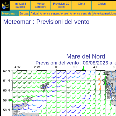
Immagini
Meteo
Previsioni 10
Clima
Cicloni
satellite
aeroporti
giorni
Meteomar :
Europa
Africa
America settentrionale
America centrale
America meridiona
Meteomar : Previsioni del vento
Mare del Nord
Previsioni del vento : 09/08/2026 al