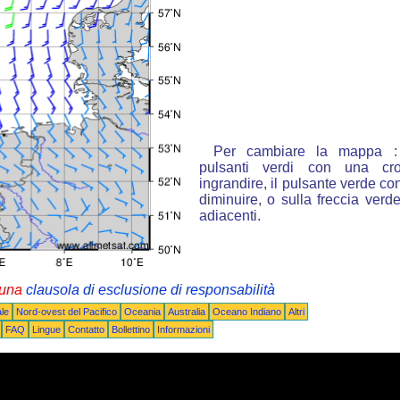
Per cambiare la mappa : 
pulsanti verdi con una cr
ingrandire, il pulsante verde con
diminuire, o sulla freccia ver
adiacenti.
i una
clausola di esclusione di responsabilità
le
Nord-ovest del Pacifico
Oceania
Australia
Oceano Indiano
Altri
FAQ
Lingue
Contatto
Bollettino
Informazioni