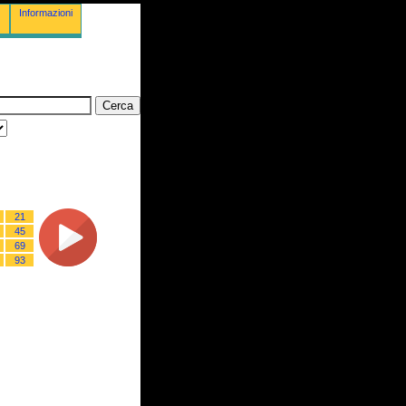
Informazioni
21
45
69
93