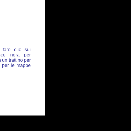
fare clic sui
oce nera per
 un trattino per
de per le mappe