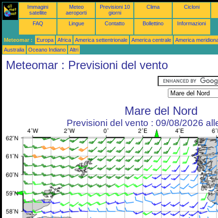
Immagini
Meteo
Previsioni 10
Clima
Cicloni
satellite
aeroporti
giorni
FAQ
Lingue
Contatto
Bollettino
Informazioni
Meteomar :
Europa
Africa
America settentrionale
America centrale
America meridiona
Australia
Oceano Indiano
Altri
Meteomar : Previsioni del vento
Mare del Nord
Previsioni del vento : 09/08/2026 al