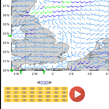
030
00
03
06
09
12
15
18
21
24
27
30
33
36
39
42
45
48
51
54
57
60
63
66
69
72
75
78
81
84
87
90
93