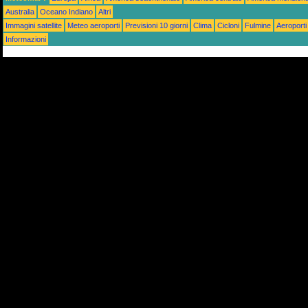
Australia
Oceano Indiano
Altri
Immagini satellite
Meteo aeroporti
Previsioni 10 giorni
Clima
Cicloni
Fulmine
Aeroporti
Informazioni