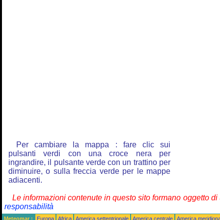
Per cambiare la mappa : fare clic sui
pulsanti verdi con una croce nera per
ingrandire, il pulsante verde con un trattino per
diminuire, o sulla freccia verde per le mappe
adiacenti.
Le informazioni contenute in questo sito formano oggetto d
responsabilità
Meteomar :
Europa
Africa
America settentrionale
America centrale
America meridiona