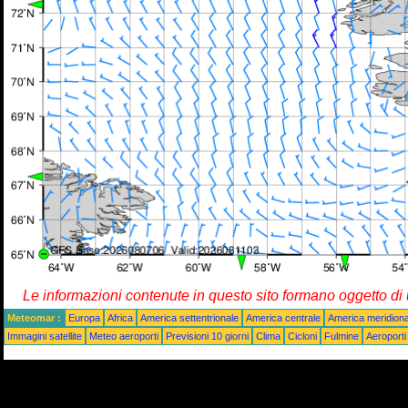
Le informazioni contenute in questo sito formano oggetto d
Meteomar :
Europa
Africa
America settentrionale
America centrale
America meridiona
Immagini satellite
Meteo aeroporti
Previsioni 10 giorni
Clima
Cicloni
Fulmine
Aeroporti