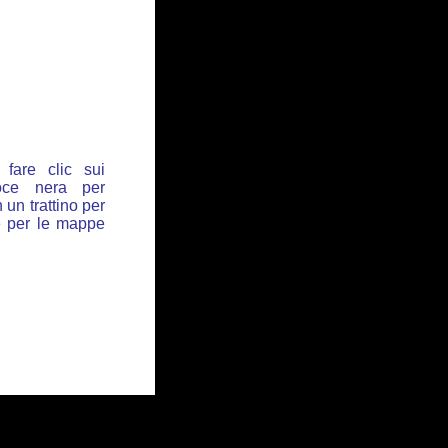
fare clic sui
oce nera per
 un trattino per
de per le mappe