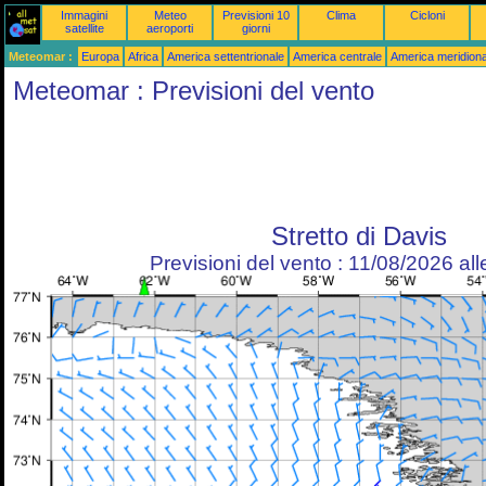
Immagini
Meteo
Previsioni 10
Clima
Cicloni
satellite
aeroporti
giorni
Meteomar :
Europa
Africa
America settentrionale
America centrale
America meridiona
Meteomar : Previsioni del vento
Stretto di Davis
Previsioni del vento : 11/08/2026 al