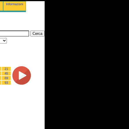
Informazioni
21
45
69
93