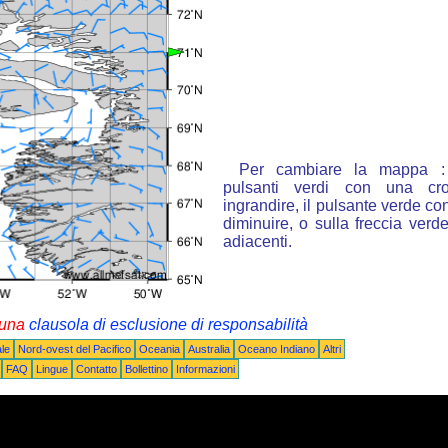
Per cambiare la mappa : 
pulsanti verdi con una cr
ingrandire, il pulsante verde con
diminuire, o sulla freccia ver
adiacenti.
i una
clausola di esclusione di responsabilità
le
Nord-ovest del Pacifico
Oceania
Australia
Oceano Indiano
Altri
FAQ
Lingue
Contatto
Bollettino
Informazioni