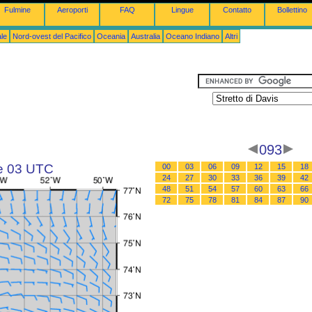
Fulmine
Aeroporti
FAQ
Lingue
Contatto
Bollettino
le
Nord-ovest del Pacifico
Oceania
Australia
Oceano Indiano
Altri
093
le 03 UTC
00
03
06
09
12
15
18
24
27
30
33
36
39
42
48
51
54
57
60
63
66
72
75
78
81
84
87
90