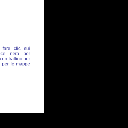
fare clic sui
oce nera per
 un trattino per
de per le mappe