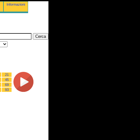
Informazioni
21
45
69
93