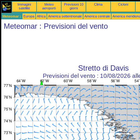
Immagini
Meteo
Previsioni 10
Clima
Cicloni
satellite
aeroporti
giorni
Meteomar :
Europa
Africa
America settentrionale
America centrale
America meridiona
Meteomar : Previsioni del vento
Stretto di Davis
Previsioni del vento : 10/08/2026 al