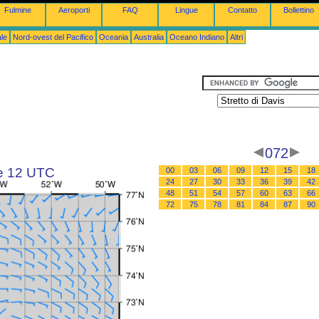
Fulmine
Aeroporti
FAQ
Lingue
Contatto
Bollettino
le
Nord-ovest del Pacifico
Oceania
Australia
Oceano Indiano
Altri
072
le 12 UTC
00
03
06
09
12
15
18
24
27
30
33
36
39
42
48
51
54
57
60
63
66
72
75
78
81
84
87
90