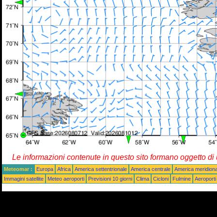
Le informazioni contenute in questo sito formano oggetto d
Meteomar :
Europa
Africa
America settentrionale
America centrale
America meridiona
Immagini satellite
Meteo aeroporti
Previsioni 10 giorni
Clima
Cicloni
Fulmine
Aeroporti