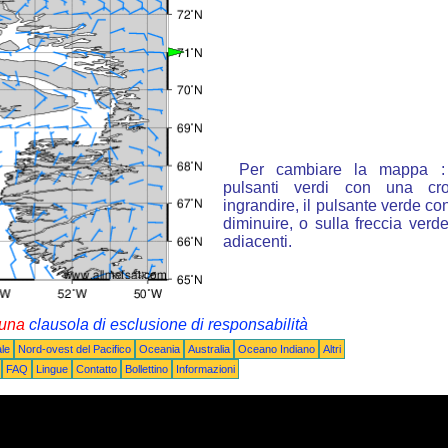
Per cambiare la mappa : 
pulsanti verdi con una cr
ingrandire, il pulsante verde con
diminuire, o sulla freccia ver
adiacenti.
i una
clausola di esclusione di responsabilità
le
Nord-ovest del Pacifico
Oceania
Australia
Oceano Indiano
Altri
FAQ
Lingue
Contatto
Bollettino
Informazioni