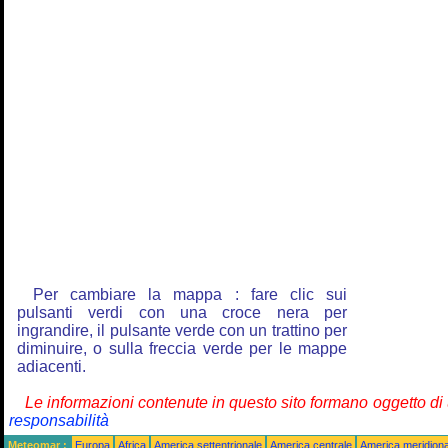
Per cambiare la mappa : fare clic sui
pulsanti verdi con una croce nera per
ingrandire, il pulsante verde con un trattino per
diminuire, o sulla freccia verde per le mappe
adiacenti.
Le informazioni contenute in questo sito formano oggetto d
responsabilità
Meteomar :
Europa
Africa
America settentrionale
America centrale
America meridiona