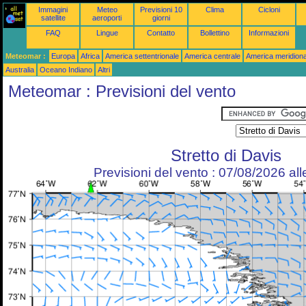
Immagini
Meteo
Previsioni 10
Clima
Cicloni
satellite
aeroporti
giorni
FAQ
Lingue
Contatto
Bollettino
Informazioni
Meteomar :
Europa
Africa
America settentrionale
America centrale
America meridiona
Australia
Oceano Indiano
Altri
Meteomar : Previsioni del vento
Stretto di Davis
Previsioni del vento : 07/08/2026 al