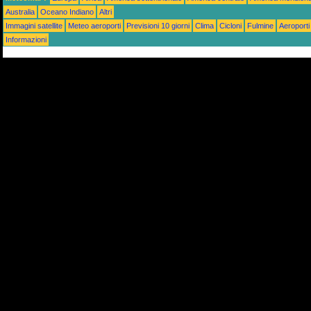
Australia
Oceano Indiano
Altri
Immagini satellite
Meteo aeroporti
Previsioni 10 giorni
Clima
Cicloni
Fulmine
Aeroporti
Informazioni