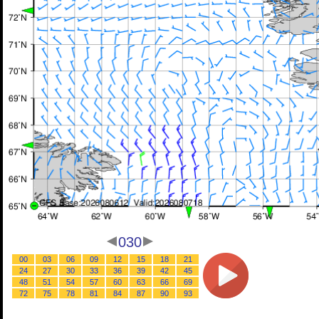
030
00
03
06
09
12
15
18
21
24
27
30
33
36
39
42
45
48
51
54
57
60
63
66
69
72
75
78
81
84
87
90
93