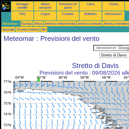
Immagini
Meteo
Previsioni 10
Clima
Cicloni
satellite
aeroporti
giorni
FAQ
Lingue
Contatto
Bollettino
Informazioni
Meteomar :
Europa
Africa
America settentrionale
America centrale
America meridiona
Australia
Oceano Indiano
Altri
Meteomar : Previsioni del vento
Stretto di Davis
Previsioni del vento : 09/08/2026 al