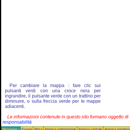
Per cambiare la mappa : fare clic sui
pulsanti verdi con una croce nera per
ingrandire, il pulsante verde con un trattino per
diminuire, o sulla freccia verde per le mappe
adiacenti.
Le informazioni contenute in questo sito formano oggetto d
responsabilità
Meteomar :
Europa
Africa
America settentrionale
America centrale
America meridiona