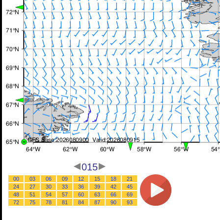
015
00
03
06
09
12
15
18
21
24
27
30
33
36
39
42
45
48
51
54
57
60
63
66
69
72
75
78
81
84
87
90
93