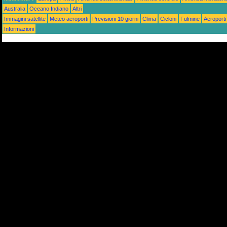
Australia
Oceano Indiano
Altri
Immagini satellite
Meteo aeroporti
Previsioni 10 giorni
Clima
Cicloni
Fulmine
Aeroporti
Informazioni