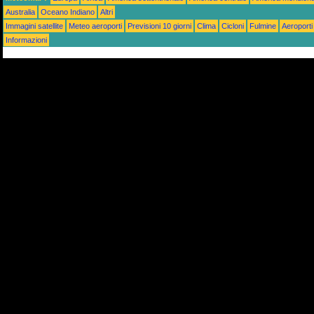
Australia
Oceano Indiano
Altri
Immagini satellite
Meteo aeroporti
Previsioni 10 giorni
Clima
Cicloni
Fulmine
Aeroporti
Informazioni