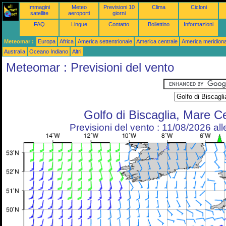
Immagini
Meteo
Previsioni 10
Clima
Cicloni
satellite
aeroporti
giorni
FAQ
Lingue
Contatto
Bollettino
Informazioni
Meteomar :
Europa
Africa
America settentrionale
America centrale
America meridiona
Australia
Oceano Indiano
Altri
Meteomar : Previsioni del vento
Golfo di Biscaglia, Mare Ce
Previsioni del vento : 11/08/2026 al