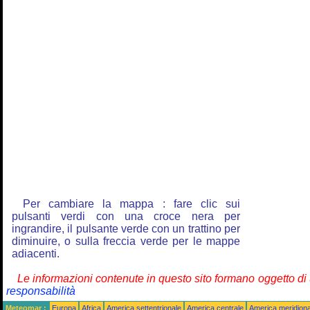
Per cambiare la mappa : fare clic sui
pulsanti verdi con una croce nera per
ingrandire, il pulsante verde con un trattino per
diminuire, o sulla freccia verde per le mappe
adiacenti.
Le informazioni contenute in questo sito formano oggetto d
responsabilità
Meteomar :
Europa
Africa
America settentrionale
America centrale
America meridiona