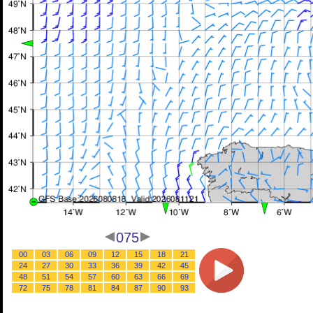
075
00
03
06
09
12
15
18
21
24
27
30
33
36
39
42
45
48
51
54
57
60
63
66
69
72
75
78
81
84
87
90
93