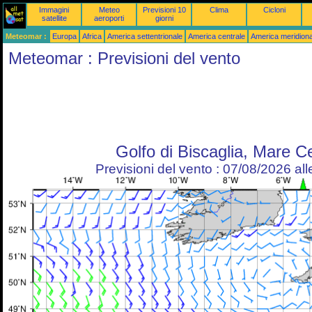
Immagini
Meteo
Previsioni 10
Clima
Cicloni
satellite
aeroporti
giorni
Meteomar :
Europa
Africa
America settentrionale
America centrale
America meridiona
Meteomar : Previsioni del vento
Golfo di Biscaglia, Mare Ce
Previsioni del vento : 07/08/2026 al