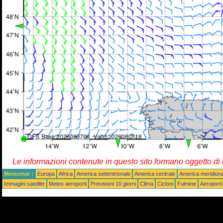
Le informazioni contenute in questo sito formano oggetto d
Meteomar :
Europa
Africa
America settentrionale
America centrale
America meridiona
Immagini satellite
Meteo aeroporti
Previsioni 10 giorni
Clima
Cicloni
Fulmine
Aeroporti