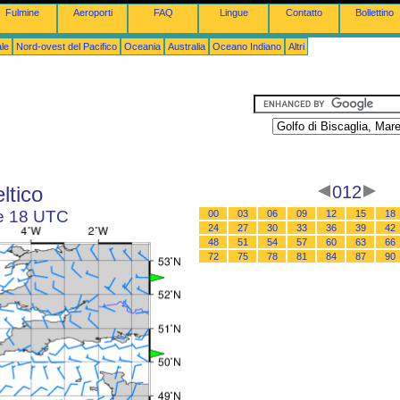
Fulmine
Aeroporti
FAQ
Lingue
Contatto
Bollettino
le
Nord-ovest del Pacifico
Oceania
Australia
Oceano Indiano
Altri
ltico
012
le 18 UTC
00
03
06
09
12
15
18
24
27
30
33
36
39
42
48
51
54
57
60
63
66
72
75
78
81
84
87
90