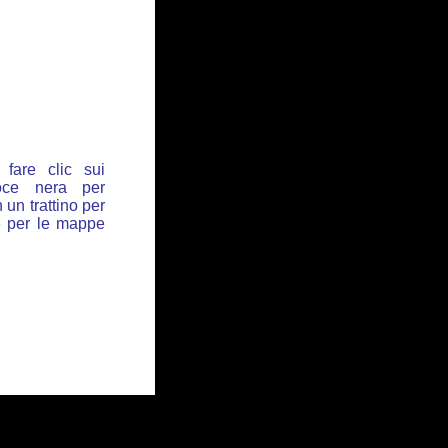
fare clic sui
oce nera per
 un trattino per
de per le mappe