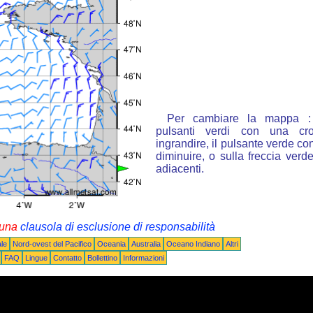
Per cambiare la mappa : 
pulsanti verdi con una cr
ingrandire, il pulsante verde con
diminuire, o sulla freccia ver
adiacenti.
i una
clausola di esclusione di responsabilità
le
Nord-ovest del Pacifico
Oceania
Australia
Oceano Indiano
Altri
FAQ
Lingue
Contatto
Bollettino
Informazioni