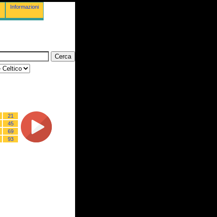
Informazioni
21
45
69
93