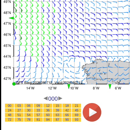
000
00
03
06
09
12
15
18
21
24
27
30
33
36
39
42
45
48
51
54
57
60
63
66
69
72
75
78
81
84
87
90
93