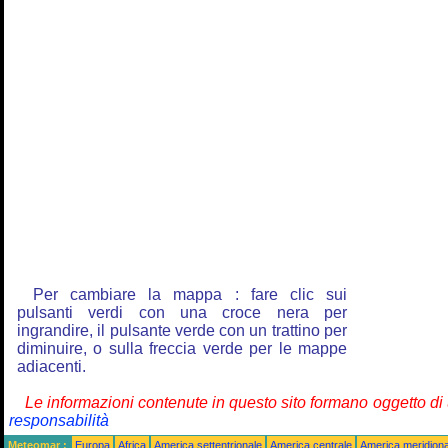
Per cambiare la mappa : fare clic sui
pulsanti verdi con una croce nera per
ingrandire, il pulsante verde con un trattino per
diminuire, o sulla freccia verde per le mappe
adiacenti.
Le informazioni contenute in questo sito formano oggetto d
responsabilità
Meteomar :
Europa
Africa
America settentrionale
America centrale
America meridiona