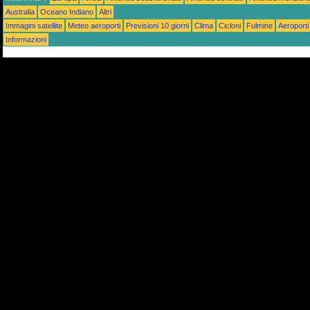
Australia
Oceano Indiano
Altri
Immagini satellite
Meteo aeroporti
Previsioni 10 giorni
Clima
Cicloni
Fulmine
Aeroporti
Informazioni