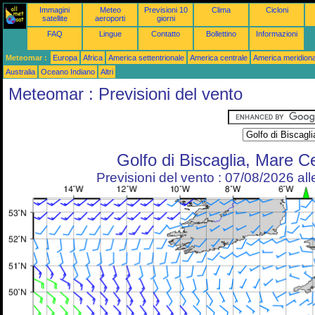
Immagini
Meteo
Previsioni 10
Clima
Cicloni
satellite
aeroporti
giorni
FAQ
Lingue
Contatto
Bollettino
Informazioni
Meteomar :
Europa
Africa
America settentrionale
America centrale
America meridiona
Australia
Oceano Indiano
Altri
Meteomar : Previsioni del vento
Golfo di Biscaglia, Mare Ce
Previsioni del vento : 07/08/2026 al