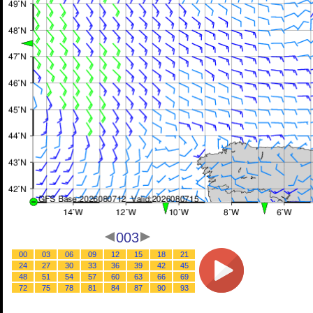
003
00
03
06
09
12
15
18
21
24
27
30
33
36
39
42
45
48
51
54
57
60
63
66
69
72
75
78
81
84
87
90
93