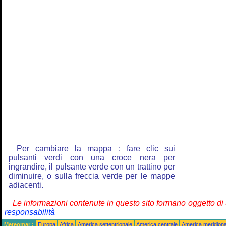
Per cambiare la mappa : fare clic sui
pulsanti verdi con una croce nera per
ingrandire, il pulsante verde con un trattino per
diminuire, o sulla freccia verde per le mappe
adiacenti.
Le informazioni contenute in questo sito formano oggetto d
responsabilità
Meteomar :
Europa
Africa
America settentrionale
America centrale
America meridiona