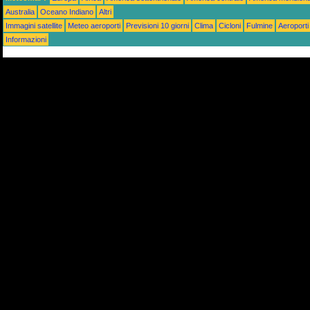
Australia
Oceano Indiano
Altri
Immagini satellite
Meteo aeroporti
Previsioni 10 giorni
Clima
Cicloni
Fulmine
Aeroporti
Informazioni