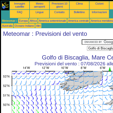
Immagini
Meteo
Previsioni 10
Clima
Cicloni
satellite
aeroporti
giorni
FAQ
Lingue
Contatto
Bollettino
Informazioni
Meteomar :
Europa
Africa
America settentrionale
America centrale
America meridiona
Australia
Oceano Indiano
Altri
Meteomar : Previsioni del vento
Golfo di Biscaglia, Mare Ce
Previsioni del vento : 07/08/2026 al