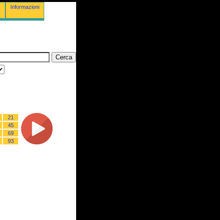
Informazioni
21
45
69
93