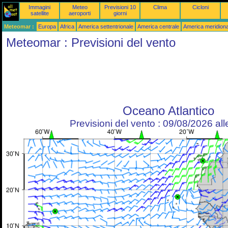
Immagini
Meteo
Previsioni 10
Clima
Cicloni
satellite
aeroporti
giorni
Meteomar :
Europa
Africa
America settentrionale
America centrale
America meridiona
Meteomar : Previsioni del vento
Oceano Atlantico
Previsioni del vento : 09/08/2026 al