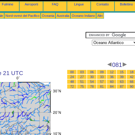
Fulmine
Aeroporti
FAQ
Lingue
Contatto
Bollettino
le
Nord-ovest del Pacifico
Oceania
Australia
Oceano Indiano
Altri
081
le 21 UTC
00
03
06
09
12
15
18
24
27
30
33
36
39
42
48
51
54
57
60
63
66
72
75
78
81
84
87
90