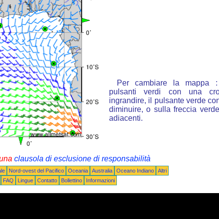
Per cambiare la mappa : 
pulsanti verdi con una cr
ingrandire, il pulsante verde con
diminuire, o sulla freccia ver
adiacenti.
i una
clausola di esclusione di responsabilità
le
Nord-ovest del Pacifico
Oceania
Australia
Oceano Indiano
Altri
FAQ
Lingue
Contatto
Bollettino
Informazioni