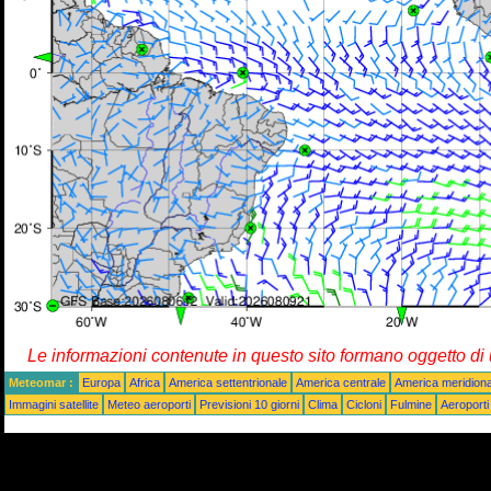
Le informazioni contenute in questo sito formano oggetto d
Meteomar :
Europa
Africa
America settentrionale
America centrale
America meridiona
Immagini satellite
Meteo aeroporti
Previsioni 10 giorni
Clima
Cicloni
Fulmine
Aeroporti