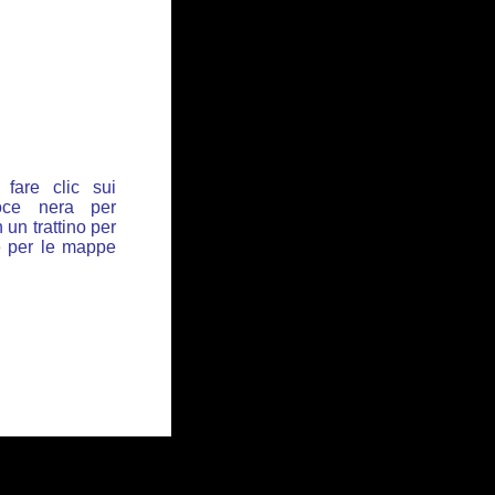
fare clic sui
oce nera per
 un trattino per
de per le mappe