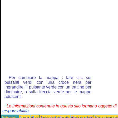
Per cambiare la mappa : fare clic sui
pulsanti verdi con una croce nera per
ingrandire, il pulsante verde con un trattino per
diminuire, o sulla freccia verde per le mappe
adiacenti.
Le informazioni contenute in questo sito formano oggetto d
responsabilità
Meteomar :
Europa
Africa
America settentrionale
America centrale
America meridiona