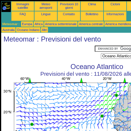
Immagini
Meteo
Previsioni 10
Clima
Cicloni
satellite
aeroporti
giorni
FAQ
Lingue
Contatto
Bollettino
Informazioni
Meteomar :
Europa
Africa
America settentrionale
America centrale
America meridiona
Australia
Oceano Indiano
Altri
Meteomar : Previsioni del vento
Oceano Atlantico
Previsioni del vento : 11/08/2026 al