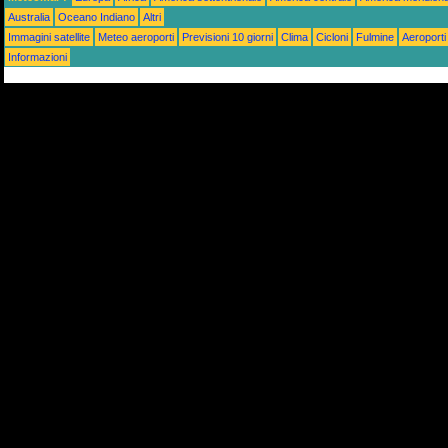
Australia
Oceano Indiano
Altri
Immagini satellite
Meteo aeroporti
Previsioni 10 giorni
Clima
Cicloni
Fulmine
Aeroporti
Informazioni