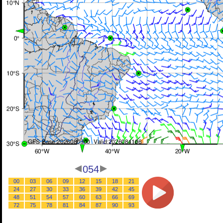
054
00
03
06
09
12
15
18
21
24
27
30
33
36
39
42
45
48
51
54
57
60
63
66
69
72
75
78
81
84
87
90
93