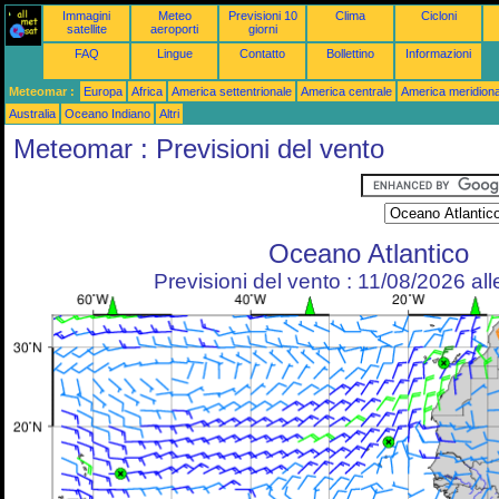
Immagini
Meteo
Previsioni 10
Clima
Cicloni
satellite
aeroporti
giorni
FAQ
Lingue
Contatto
Bollettino
Informazioni
Meteomar :
Europa
Africa
America settentrionale
America centrale
America meridiona
Australia
Oceano Indiano
Altri
Meteomar : Previsioni del vento
Oceano Atlantico
Previsioni del vento : 11/08/2026 al