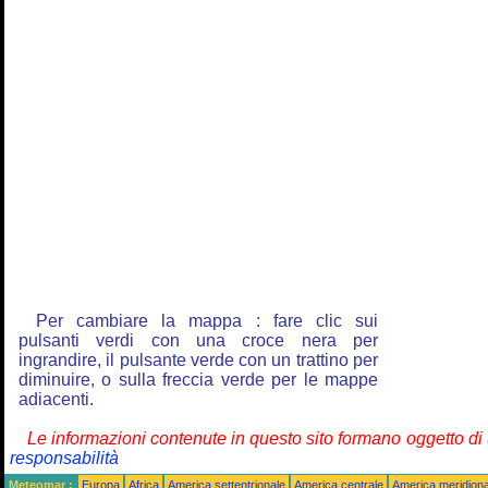
Per cambiare la mappa : fare clic sui
pulsanti verdi con una croce nera per
ingrandire, il pulsante verde con un trattino per
diminuire, o sulla freccia verde per le mappe
adiacenti.
Le informazioni contenute in questo sito formano oggetto d
responsabilità
Meteomar :
Europa
Africa
America settentrionale
America centrale
America meridiona