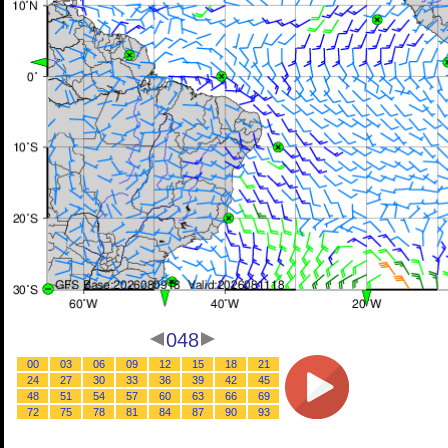
048
00
03
06
09
12
15
18
21
24
27
30
33
36
39
42
45
48
51
54
57
60
63
66
69
72
75
78
81
84
87
90
93