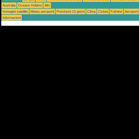
Australia
Oceano Indiano
Altri
Immagini satellite
Meteo aeroporti
Previsioni 10 giorni
Clima
Cicloni
Fulmine
Aeroporti
Informazioni