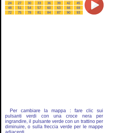
24
27
30
33
36
39
42
45
48
51
54
57
60
63
66
69
72
75
78
81
84
87
90
93
Per cambiare la mappa : fare clic sui
pulsanti verdi con una croce nera per
ingrandire, il pulsante verde con un trattino per
diminuire, o sulla freccia verde per le mappe
adiacenti.