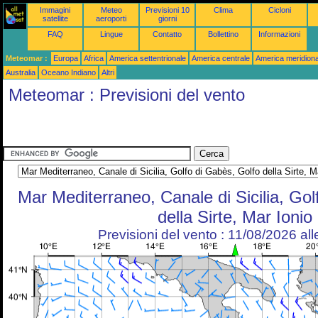
Immagini
Meteo
Previsioni 10
Clima
Cicloni
satellite
aeroporti
giorni
FAQ
Lingue
Contatto
Bollettino
Informazioni
Meteomar :
Europa
Africa
America settentrionale
America centrale
America meridiona
Australia
Oceano Indiano
Altri
Meteomar : Previsioni del vento
Mar Mediterraneo, Canale di Sicilia, Gol
della Sirte, Mar Ionio
Previsioni del vento : 11/08/2026 al