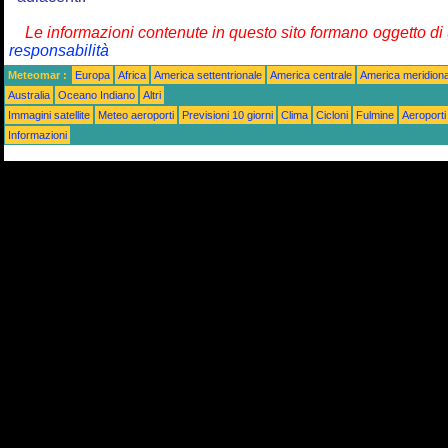
Le informazioni contenute in questo sito formano oggetto d
responsabilità
Meteomar :
Europa
Africa
America settentrionale
America centrale
America meridiona
Australia
Oceano Indiano
Altri
Immagini satellite
Meteo aeroporti
Previsioni 10 giorni
Clima
Cicloni
Fulmine
Aeroporti
Informazioni