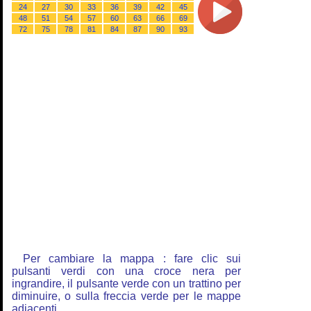
24
27
30
33
36
39
42
45
48
51
54
57
60
63
66
69
72
75
78
81
84
87
90
93
Per cambiare la mappa : fare clic sui
pulsanti verdi con una croce nera per
ingrandire, il pulsante verde con un trattino per
diminuire, o sulla freccia verde per le mappe
adiacenti.