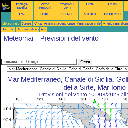
Immagini
Meteo
Previsioni 10
Clima
Cicloni
satellite
aeroporti
giorni
FAQ
Lingue
Contatto
Bollettino
Informazioni
Meteomar :
Europa
Africa
America settentrionale
America centrale
America meridiona
Australia
Oceano Indiano
Altri
Meteomar : Previsioni del vento
Mar Mediterraneo, Canale di Sicilia, Gol
della Sirte, Mar Ionio
Previsioni del vento : 09/08/2026 al