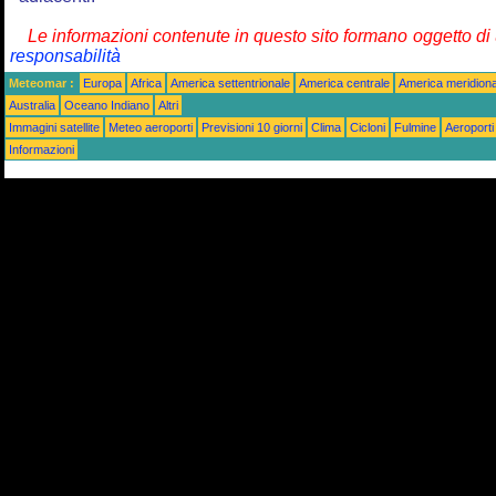
Le informazioni contenute in questo sito formano oggetto d
responsabilità
Meteomar :
Europa
Africa
America settentrionale
America centrale
America meridiona
Australia
Oceano Indiano
Altri
Immagini satellite
Meteo aeroporti
Previsioni 10 giorni
Clima
Cicloni
Fulmine
Aeroporti
Informazioni