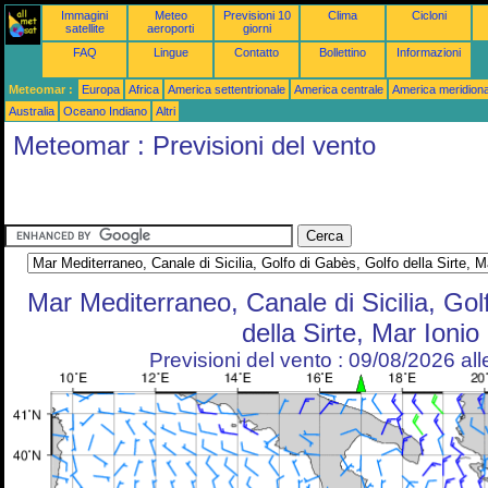
Immagini
Meteo
Previsioni 10
Clima
Cicloni
satellite
aeroporti
giorni
FAQ
Lingue
Contatto
Bollettino
Informazioni
Meteomar :
Europa
Africa
America settentrionale
America centrale
America meridiona
Australia
Oceano Indiano
Altri
Meteomar : Previsioni del vento
Mar Mediterraneo, Canale di Sicilia, Gol
della Sirte, Mar Ionio
Previsioni del vento : 09/08/2026 al