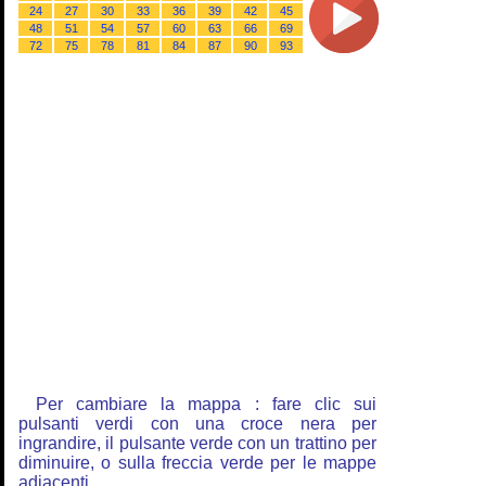
24
27
30
33
36
39
42
45
48
51
54
57
60
63
66
69
72
75
78
81
84
87
90
93
Per cambiare la mappa : fare clic sui
pulsanti verdi con una croce nera per
ingrandire, il pulsante verde con un trattino per
diminuire, o sulla freccia verde per le mappe
adiacenti.