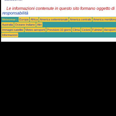
Le informazioni contenute in questo sito formano oggetto d
responsabilità
Meteomar :
Europa
Africa
America settentrionale
America centrale
America meridiona
Australia
Oceano Indiano
Altri
Immagini satellite
Meteo aeroporti
Previsioni 10 giorni
Clima
Cicloni
Fulmine
Aeroporti
Informazioni