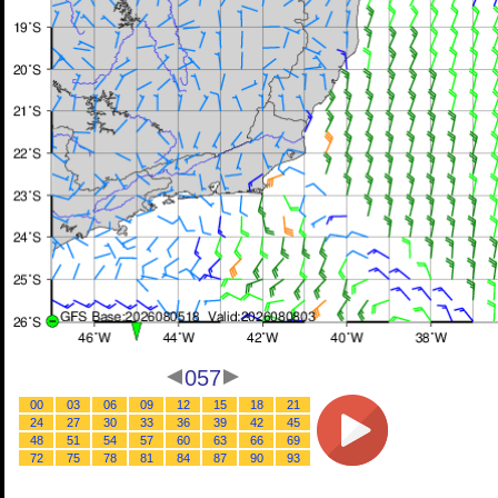
057
00
03
06
09
12
15
18
21
24
27
30
33
36
39
42
45
48
51
54
57
60
63
66
69
72
75
78
81
84
87
90
93