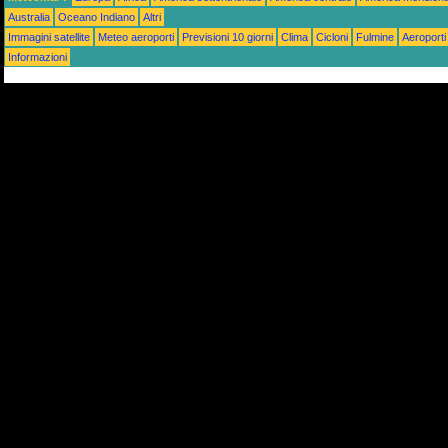
Australia
Oceano Indiano
Altri
Immagini satellite
Meteo aeroporti
Previsioni 10 giorni
Clima
Cicloni
Fulmine
Aeroporti
Informazioni