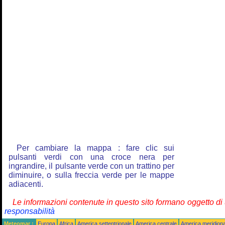
Per cambiare la mappa : fare clic sui
pulsanti verdi con una croce nera per
ingrandire, il pulsante verde con un trattino per
diminuire, o sulla freccia verde per le mappe
adiacenti.
Le informazioni contenute in questo sito formano oggetto d
responsabilità
Meteomar :
Europa
Africa
America settentrionale
America centrale
America meridiona