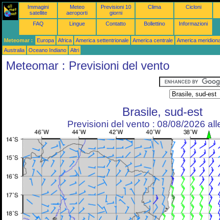
Immagini
Meteo
Previsioni 10
Clima
Cicloni
satellite
aeroporti
giorni
FAQ
Lingue
Contatto
Bollettino
Informazioni
Meteomar :
Europa
Africa
America settentrionale
America centrale
America meridiona
Australia
Oceano Indiano
Altri
Meteomar : Previsioni del vento
Brasile, sud-est
Previsioni del vento : 08/08/2026 al