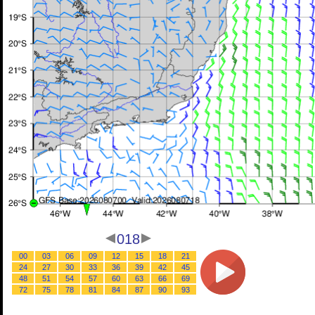
018
00
03
06
09
12
15
18
21
24
27
30
33
36
39
42
45
48
51
54
57
60
63
66
69
72
75
78
81
84
87
90
93