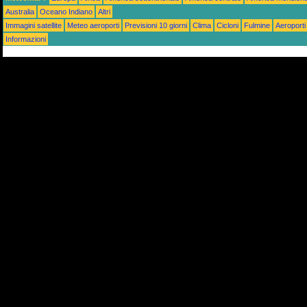
Australia
Oceano Indiano
Altri
Immagini satellite
Meteo aeroporti
Previsioni 10 giorni
Clima
Cicloni
Fulmine
Aeroporti
Informazioni