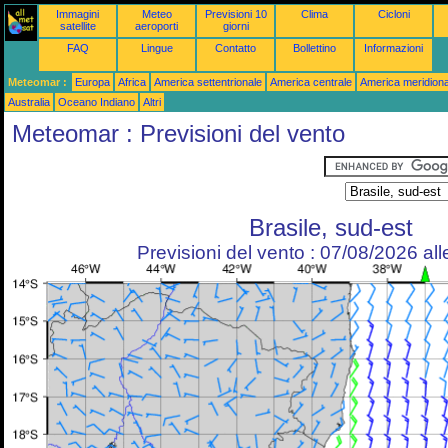
Immagini
Meteo
Previsioni 10
Clima
Cicloni
satellite
aeroporti
giorni
FAQ
Lingue
Contatto
Bollettino
Informazioni
Meteomar :
Europa
Africa
America settentrionale
America centrale
America meridiona
Australia
Oceano Indiano
Altri
Meteomar : Previsioni del vento
Brasile, sud-est
Previsioni del vento : 07/08/2026 al