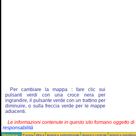
Per cambiare la mappa : fare clic sui
pulsanti verdi con una croce nera per
ingrandire, il pulsante verde con un trattino per
diminuire, o sulla freccia verde per le mappe
adiacenti.
Le informazioni contenute in questo sito formano oggetto d
responsabilità
Meteomar :
Europa
Africa
America settentrionale
America centrale
America meridiona