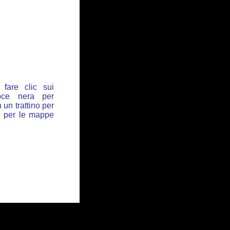
fare clic sui
oce nera per
 un trattino per
de per le mappe