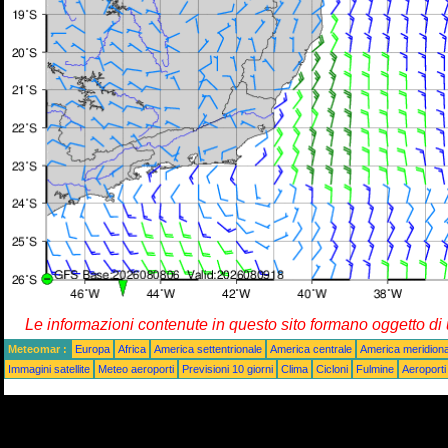
Le informazioni contenute in questo sito formano oggetto d
Meteomar :
Europa
Africa
America settentrionale
America centrale
America meridiona
Immagini satellite
Meteo aeroporti
Previsioni 10 giorni
Clima
Cicloni
Fulmine
Aeroporti