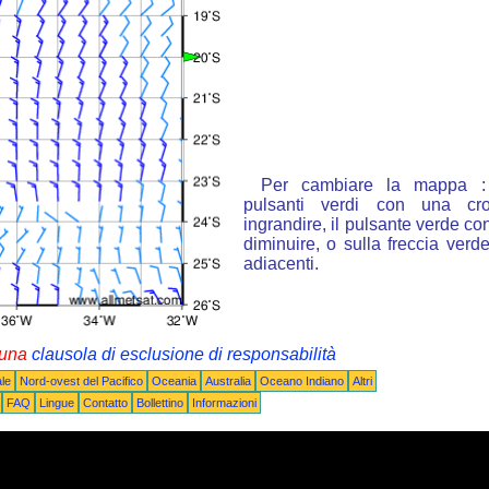
Per cambiare la mappa : 
pulsanti verdi con una cr
ingrandire, il pulsante verde con
diminuire, o sulla freccia ver
adiacenti.
i una
clausola di esclusione di responsabilità
le
Nord-ovest del Pacifico
Oceania
Australia
Oceano Indiano
Altri
FAQ
Lingue
Contatto
Bollettino
Informazioni