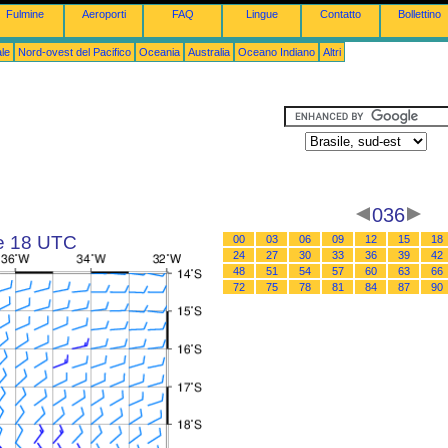
Fulmine
Aeroporti
FAQ
Lingue
Contatto
Bollettino
le
Nord-ovest del Pacifico
Oceania
Australia
Oceano Indiano
Altri
036
le 18 UTC
00
03
06
09
12
15
18
24
27
30
33
36
39
42
48
51
54
57
60
63
66
72
75
78
81
84
87
90