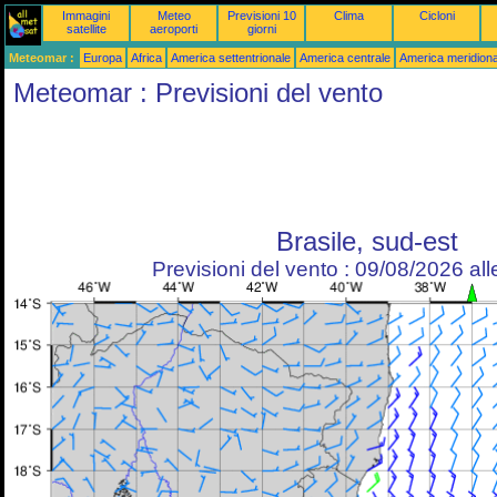
Immagini
Meteo
Previsioni 10
Clima
Cicloni
satellite
aeroporti
giorni
Meteomar :
Europa
Africa
America settentrionale
America centrale
America meridiona
Meteomar : Previsioni del vento
Brasile, sud-est
Previsioni del vento : 09/08/2026 al