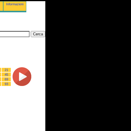
Informazioni
21
45
69
93