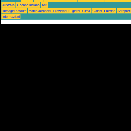
Australia
Oceano Indiano
Altri
Immagini satellite
Meteo aeroporti
Previsioni 10 giorni
Clima
Cicloni
Fulmine
Aeroporti
Informazioni