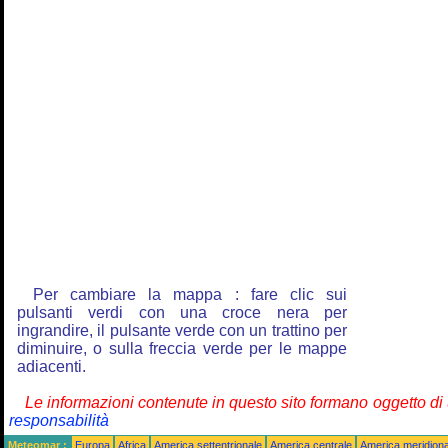
Per cambiare la mappa : fare clic sui
pulsanti verdi con una croce nera per
ingrandire, il pulsante verde con un trattino per
diminuire, o sulla freccia verde per le mappe
adiacenti.
Le informazioni contenute in questo sito formano oggetto d
responsabilità
Meteomar :
Europa
Africa
America settentrionale
America centrale
America meridiona