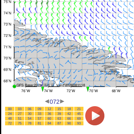
072
00
03
06
09
12
15
18
21
24
27
30
33
36
39
42
45
48
51
54
57
60
63
66
69
72
75
78
81
84
87
90
93