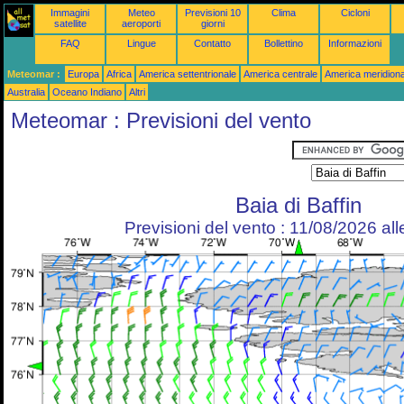
Immagini
Meteo
Previsioni 10
Clima
Cicloni
satellite
aeroporti
giorni
FAQ
Lingue
Contatto
Bollettino
Informazioni
Meteomar :
Europa
Africa
America settentrionale
America centrale
America meridiona
Australia
Oceano Indiano
Altri
Meteomar : Previsioni del vento
Baia di Baffin
Previsioni del vento : 11/08/2026 al