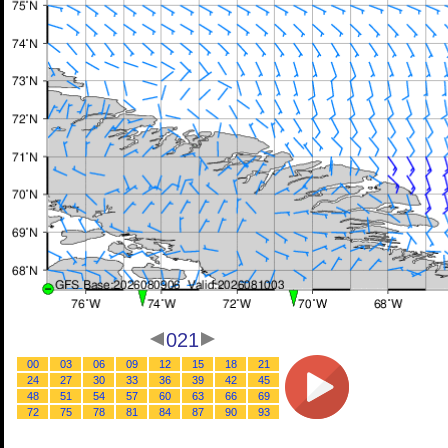
021
00
03
06
09
12
15
18
21
24
27
30
33
36
39
42
45
48
51
54
57
60
63
66
69
72
75
78
81
84
87
90
93