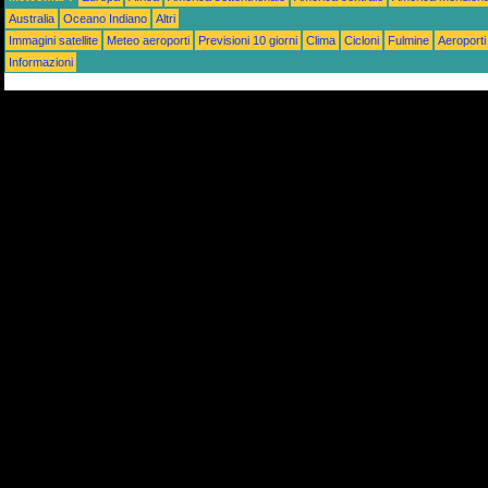
Australia
Oceano Indiano
Altri
Immagini satellite
Meteo aeroporti
Previsioni 10 giorni
Clima
Cicloni
Fulmine
Aeroporti
Informazioni