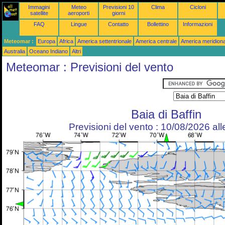
Immagini
Meteo
Previsioni 10
Clima
Cicloni
satellite
aeroporti
giorni
FAQ
Lingue
Contatto
Bollettino
Informazioni
Meteomar :
Europa
Africa
America settentrionale
America centrale
America meridiona
Australia
Oceano Indiano
Altri
Meteomar : Previsioni del vento
Baia di Baffin
Previsioni del vento : 10/08/2026 al