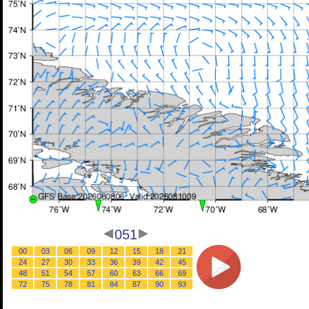
051
00
03
06
09
12
15
18
21
24
27
30
33
36
39
42
45
48
51
54
57
60
63
66
69
72
75
78
81
84
87
90
93