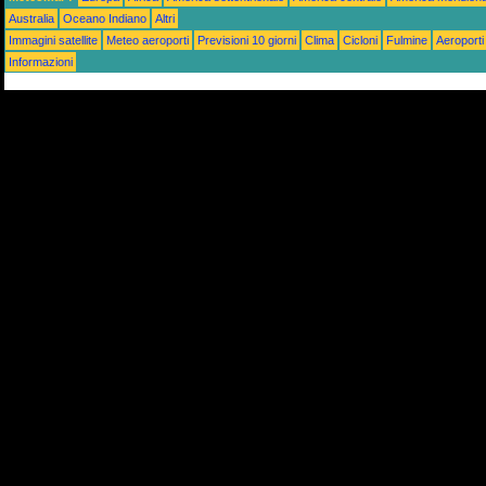
Australia
Oceano Indiano
Altri
Immagini satellite
Meteo aeroporti
Previsioni 10 giorni
Clima
Cicloni
Fulmine
Aeroporti
Informazioni