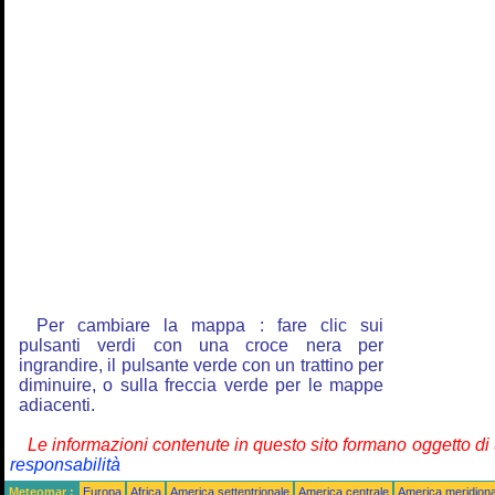
Per cambiare la mappa : fare clic sui
pulsanti verdi con una croce nera per
ingrandire, il pulsante verde con un trattino per
diminuire, o sulla freccia verde per le mappe
adiacenti.
Le informazioni contenute in questo sito formano oggetto d
responsabilità
Meteomar :
Europa
Africa
America settentrionale
America centrale
America meridiona