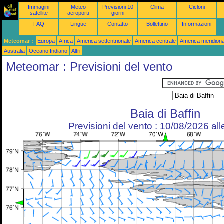
Immagini
Meteo
Previsioni 10
Clima
Cicloni
satellite
aeroporti
giorni
FAQ
Lingue
Contatto
Bollettino
Informazioni
Meteomar :
Europa
Africa
America settentrionale
America centrale
America meridiona
Australia
Oceano Indiano
Altri
Meteomar : Previsioni del vento
Baia di Baffin
Previsioni del vento : 10/08/2026 al