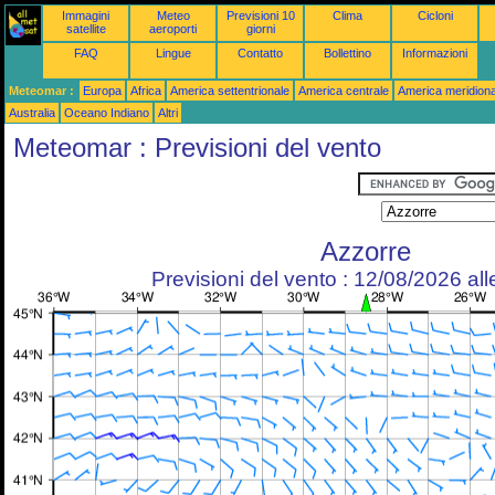
Immagini
Meteo
Previsioni 10
Clima
Cicloni
satellite
aeroporti
giorni
FAQ
Lingue
Contatto
Bollettino
Informazioni
Meteomar :
Europa
Africa
America settentrionale
America centrale
America meridiona
Australia
Oceano Indiano
Altri
Meteomar : Previsioni del vento
Azzorre
Previsioni del vento : 12/08/2026 al