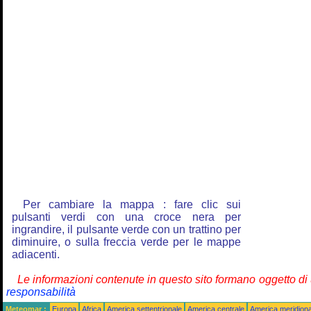
Per cambiare la mappa : fare clic sui
pulsanti verdi con una croce nera per
ingrandire, il pulsante verde con un trattino per
diminuire, o sulla freccia verde per le mappe
adiacenti.
Le informazioni contenute in questo sito formano oggetto d
responsabilità
Meteomar :
Europa
Africa
America settentrionale
America centrale
America meridiona