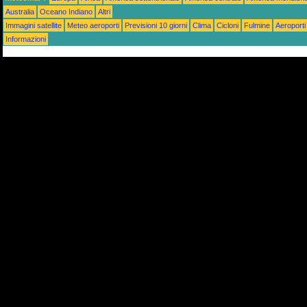
Australia
Oceano Indiano
Altri
Immagini satellite
Meteo aeroporti
Previsioni 10 giorni
Clima
Cicloni
Fulmine
Aeroporti
Informazioni