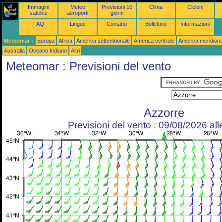
Immagini
Meteo
Previsioni 10
Clima
Cicloni
satellite
aeroporti
giorni
FAQ
Lingue
Contatto
Bollettino
Informazioni
Meteomar :
Europa
Africa
America settentrionale
America centrale
America meridiona
Australia
Oceano Indiano
Altri
Meteomar : Previsioni del vento
Azzorre
Previsioni del vento : 09/08/2026 al