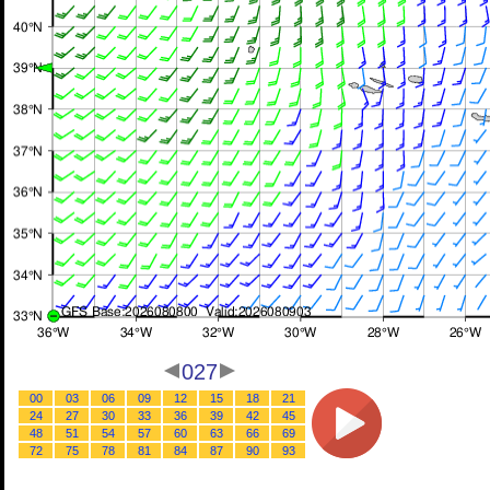
027
00
03
06
09
12
15
18
21
24
27
30
33
36
39
42
45
48
51
54
57
60
63
66
69
72
75
78
81
84
87
90
93