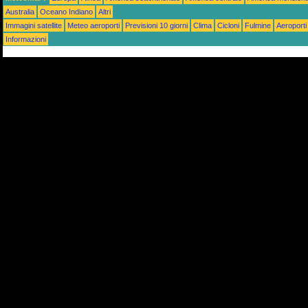
Australia
Oceano Indiano
Altri
Immagini satellite
Meteo aeroporti
Previsioni 10 giorni
Clima
Cicloni
Fulmine
Aeroporti
Informazioni