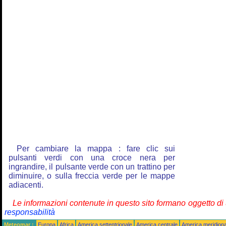
Per cambiare la mappa : fare clic sui
pulsanti verdi con una croce nera per
ingrandire, il pulsante verde con un trattino per
diminuire, o sulla freccia verde per le mappe
adiacenti.
Le informazioni contenute in questo sito formano oggetto d
responsabilità
Meteomar :
Europa
Africa
America settentrionale
America centrale
America meridiona