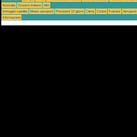
Australia
Oceano Indiano
Altri
Immagini satellite
Meteo aeroporti
Previsioni 10 giorni
Clima
Cicloni
Fulmine
Aeroporti
Informazioni