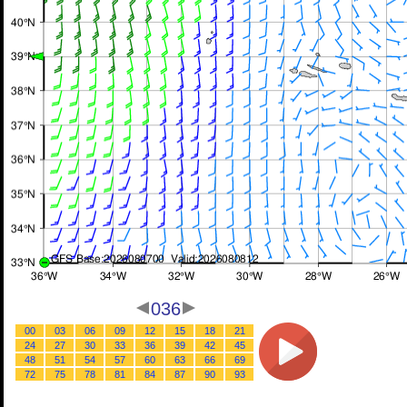
036
00
03
06
09
12
15
18
21
24
27
30
33
36
39
42
45
48
51
54
57
60
63
66
69
72
75
78
81
84
87
90
93