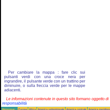
Per cambiare la mappa : fare clic sui
pulsanti verdi con una croce nera per
ingrandire, il pulsante verde con un trattino per
diminuire, o sulla freccia verde per le mappe
adiacenti.
Le informazioni contenute in questo sito formano oggetto d
responsabilità
Meteomar :
Europa
Africa
America settentrionale
America centrale
America meridiona