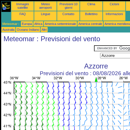
Immagini
Meteo
Previsioni 10
Clima
Cicloni
satellite
aeroporti
giorni
FAQ
Lingue
Contatto
Bollettino
Informazioni
Meteomar :
Europa
Africa
America settentrionale
America centrale
America meridiona
Australia
Oceano Indiano
Altri
Meteomar : Previsioni del vento
Azzorre
Previsioni del vento : 08/08/2026 al