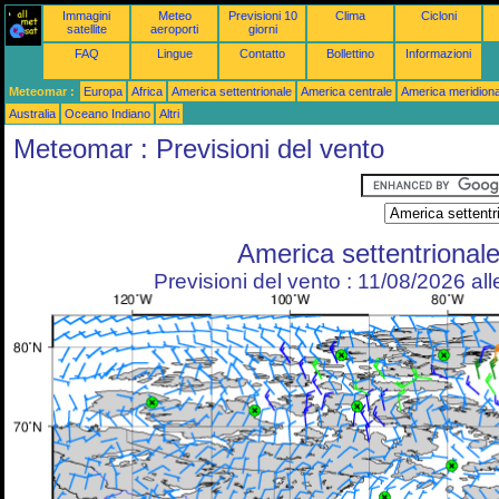
Immagini
Meteo
Previsioni 10
Clima
Cicloni
satellite
aeroporti
giorni
FAQ
Lingue
Contatto
Bollettino
Informazioni
Meteomar :
Europa
Africa
America settentrionale
America centrale
America meridiona
Australia
Oceano Indiano
Altri
Meteomar : Previsioni del vento
America settentrional
Previsioni del vento : 11/08/2026 al