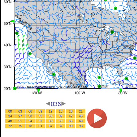
036
00
03
06
09
12
15
18
21
24
27
30
33
36
39
42
45
48
51
54
57
60
63
66
69
72
75
78
81
84
87
90
93