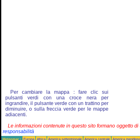
Per cambiare la mappa : fare clic sui
pulsanti verdi con una croce nera per
ingrandire, il pulsante verde con un trattino per
diminuire, o sulla freccia verde per le mappe
adiacenti.
Le informazioni contenute in questo sito formano oggetto d
responsabilità
Meteomar :
Europa
Africa
America settentrionale
America centrale
America meridiona