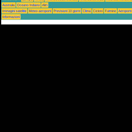
Australia
Oceano Indiano
Altri
Immagini satellite
Meteo aeroporti
Previsioni 10 giorni
Clima
Cicloni
Fulmine
Aeroporti
Informazioni