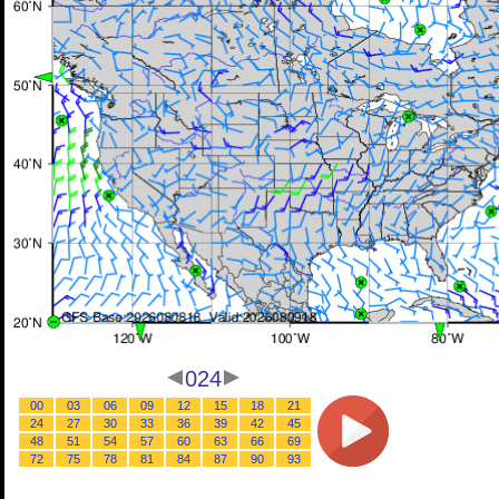
024
00
03
06
09
12
15
18
21
24
27
30
33
36
39
42
45
48
51
54
57
60
63
66
69
72
75
78
81
84
87
90
93