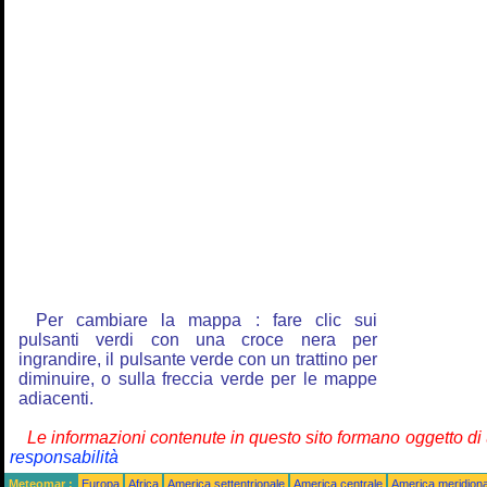
Per cambiare la mappa : fare clic sui
pulsanti verdi con una croce nera per
ingrandire, il pulsante verde con un trattino per
diminuire, o sulla freccia verde per le mappe
adiacenti.
Le informazioni contenute in questo sito formano oggetto d
responsabilità
Meteomar :
Europa
Africa
America settentrionale
America centrale
America meridiona