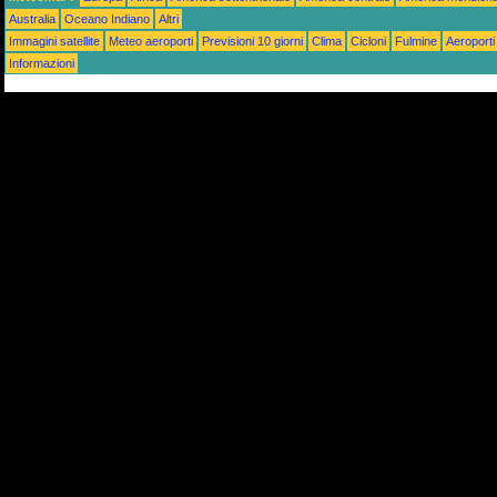
Australia
Oceano Indiano
Altri
Immagini satellite
Meteo aeroporti
Previsioni 10 giorni
Clima
Cicloni
Fulmine
Aeroporti
Informazioni