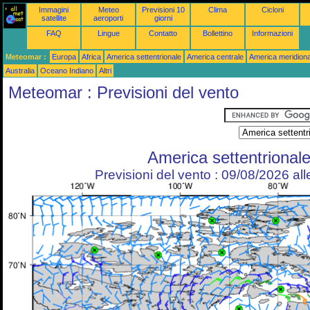
Immagini
Meteo
Previsioni 10
Clima
Cicloni
satellite
aeroporti
giorni
FAQ
Lingue
Contatto
Bollettino
Informazioni
Meteomar :
Europa
Africa
America settentrionale
America centrale
America meridiona
Australia
Oceano Indiano
Altri
Meteomar : Previsioni del vento
America settentrional
Previsioni del vento : 09/08/2026 al