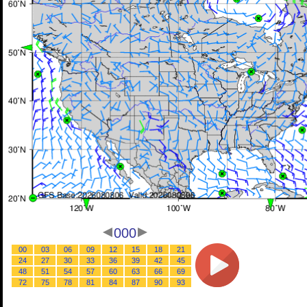
000
00
03
06
09
12
15
18
21
24
27
30
33
36
39
42
45
48
51
54
57
60
63
66
69
72
75
78
81
84
87
90
93