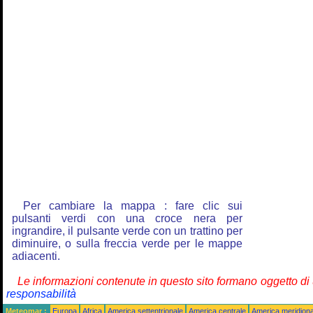
Per cambiare la mappa : fare clic sui
pulsanti verdi con una croce nera per
ingrandire, il pulsante verde con un trattino per
diminuire, o sulla freccia verde per le mappe
adiacenti.
Le informazioni contenute in questo sito formano oggetto d
responsabilità
Meteomar :
Europa
Africa
America settentrionale
America centrale
America meridiona