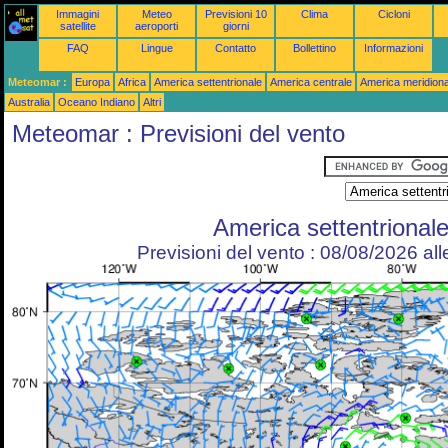
Immagini
Meteo
Previsioni 10
Clima
Cicloni
satellite
aeroporti
giorni
FAQ
Lingue
Contatto
Bollettino
Informazioni
Meteomar :
Europa
Africa
America settentrionale
America centrale
America meridiona
Australia
Oceano Indiano
Altri
Meteomar : Previsioni del vento
America settentrional
Previsioni del vento : 08/08/2026 al