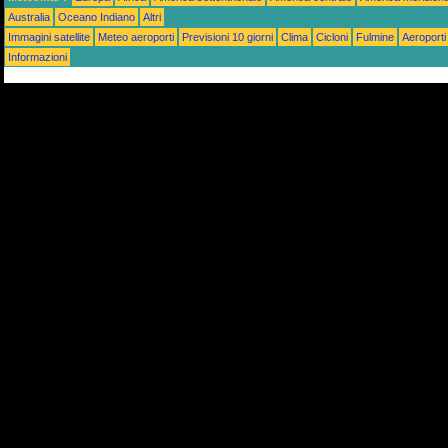
Australia
Oceano Indiano
Altri
Immagini satellite
Meteo aeroporti
Previsioni 10 giorni
Clima
Cicloni
Fulmine
Aeroporti
Informazioni