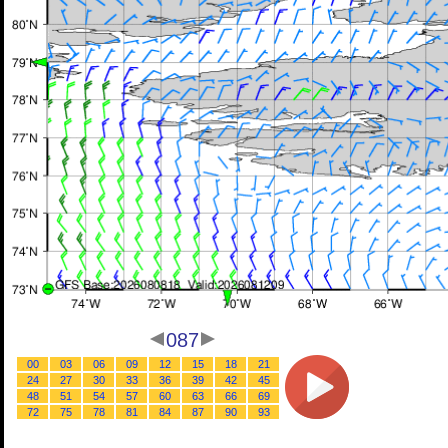
087
00
03
06
09
12
15
18
21
24
27
30
33
36
39
42
45
48
51
54
57
60
63
66
69
72
75
78
81
84
87
90
93