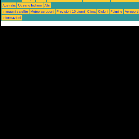
Australia
Oceano Indiano
Altri
Immagini satellite
Meteo aeroporti
Previsioni 10 giorni
Clima
Cicloni
Fulmine
Aeroporti
Informazioni