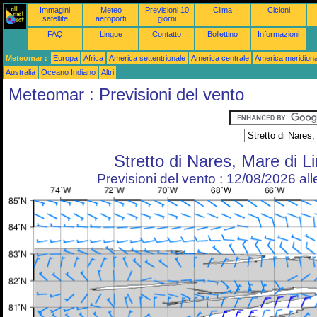
Immagini
Meteo
Previsioni 10
Clima
Cicloni
satellite
aeroporti
giorni
FAQ
Lingue
Contatto
Bollettino
Informazioni
Meteomar :
Europa
Africa
America settentrionale
America centrale
America meridiona
Australia
Oceano Indiano
Altri
Meteomar : Previsioni del vento
Stretto di Nares, Mare di L
Previsioni del vento : 12/08/2026 al