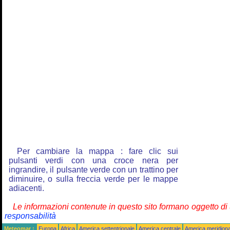
Per cambiare la mappa : fare clic sui
pulsanti verdi con una croce nera per
ingrandire, il pulsante verde con un trattino per
diminuire, o sulla freccia verde per le mappe
adiacenti.
Le informazioni contenute in questo sito formano oggetto d
responsabilità
Meteomar :
Europa
Africa
America settentrionale
America centrale
America meridiona