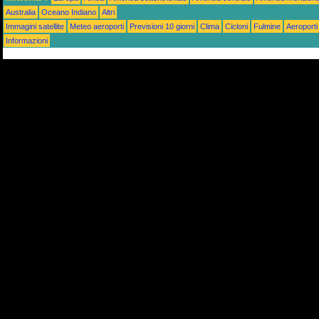
Australia
Oceano Indiano
Altri
Immagini satellite
Meteo aeroporti
Previsioni 10 giorni
Clima
Cicloni
Fulmine
Aeroporti
Informazioni