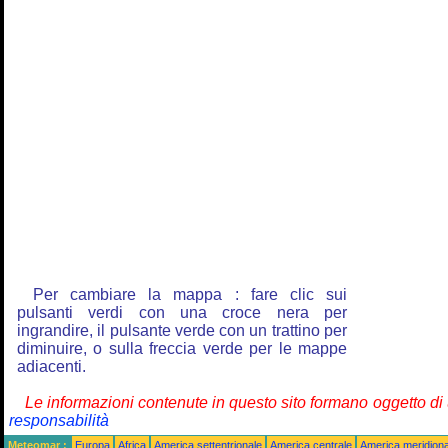
Per cambiare la mappa : fare clic sui
pulsanti verdi con una croce nera per
ingrandire, il pulsante verde con un trattino per
diminuire, o sulla freccia verde per le mappe
adiacenti.
Le informazioni contenute in questo sito formano oggetto d
responsabilità
Meteomar :
Europa
Africa
America settentrionale
America centrale
America meridiona