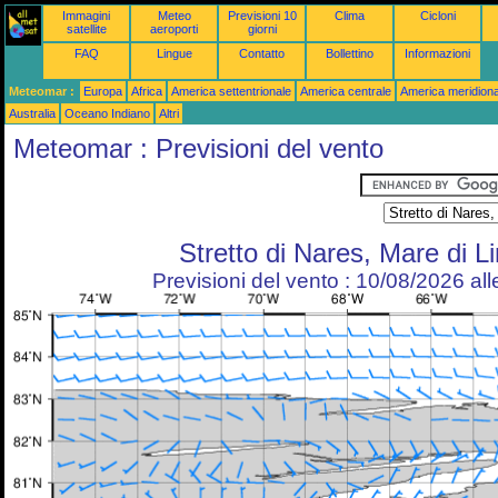
Immagini
Meteo
Previsioni 10
Clima
Cicloni
satellite
aeroporti
giorni
FAQ
Lingue
Contatto
Bollettino
Informazioni
Meteomar :
Europa
Africa
America settentrionale
America centrale
America meridiona
Australia
Oceano Indiano
Altri
Meteomar : Previsioni del vento
Stretto di Nares, Mare di L
Previsioni del vento : 10/08/2026 al