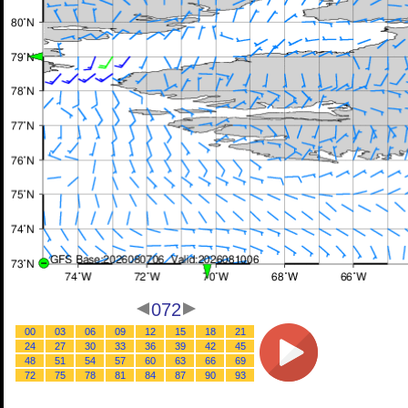
072
00
03
06
09
12
15
18
21
24
27
30
33
36
39
42
45
48
51
54
57
60
63
66
69
72
75
78
81
84
87
90
93