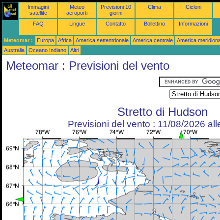
Immagini
Meteo
Previsioni 10
Clima
Cicloni
satellite
aeroporti
giorni
FAQ
Lingue
Contatto
Bollettino
Informazioni
Meteomar :
Europa
Africa
America settentrionale
America centrale
America meridiona
Australia
Oceano Indiano
Altri
Meteomar : Previsioni del vento
Stretto di Hudson
Previsioni del vento : 11/08/2026 al