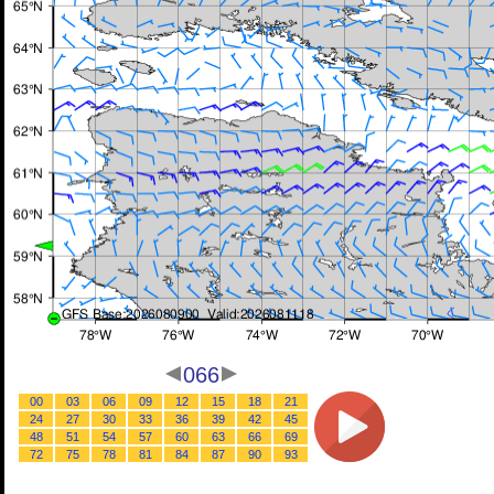
066
00
03
06
09
12
15
18
21
24
27
30
33
36
39
42
45
48
51
54
57
60
63
66
69
72
75
78
81
84
87
90
93