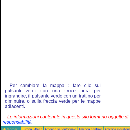
Per cambiare la mappa : fare clic sui
pulsanti verdi con una croce nera per
ingrandire, il pulsante verde con un trattino per
diminuire, o sulla freccia verde per le mappe
adiacenti.
Le informazioni contenute in questo sito formano oggetto d
responsabilità
Meteomar :
Europa
Africa
America settentrionale
America centrale
America meridiona