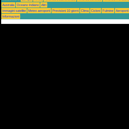
Australia
Oceano Indiano
Altri
Immagini satellite
Meteo aeroporti
Previsioni 10 giorni
Clima
Cicloni
Fulmine
Aeroporti
Informazioni