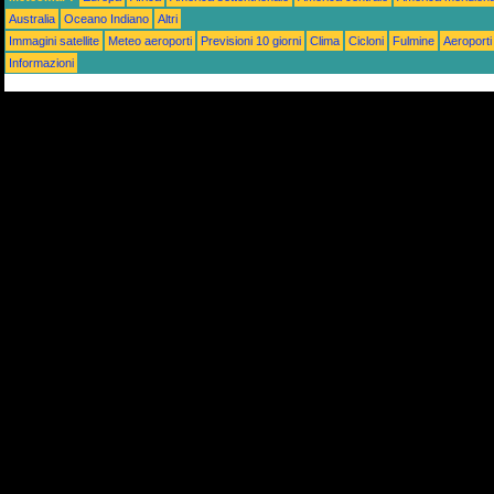
Australia
Oceano Indiano
Altri
Immagini satellite
Meteo aeroporti
Previsioni 10 giorni
Clima
Cicloni
Fulmine
Aeroporti
Informazioni