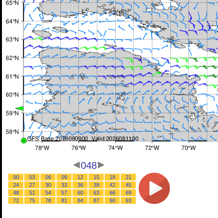
048
00
03
06
09
12
15
18
21
24
27
30
33
36
39
42
45
48
51
54
57
60
63
66
69
72
75
78
81
84
87
90
93