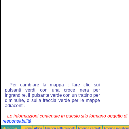
Per cambiare la mappa : fare clic sui
pulsanti verdi con una croce nera per
ingrandire, il pulsante verde con un trattino per
diminuire, o sulla freccia verde per le mappe
adiacenti.
Le informazioni contenute in questo sito formano oggetto d
responsabilità
Meteomar :
Europa
Africa
America settentrionale
America centrale
America meridiona