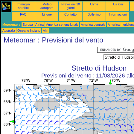
Immagini
Meteo
Previsioni 10
Clima
Cicloni
satellite
aeroporti
giorni
FAQ
Lingue
Contatto
Bollettino
Informazioni
Meteomar :
Europa
Africa
America settentrionale
America centrale
America meridiona
Australia
Oceano Indiano
Altri
Meteomar : Previsioni del vento
Stretto di Hudson
Previsioni del vento : 11/08/2026 al