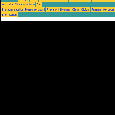
Australia
Oceano Indiano
Altri
Immagini satellite
Meteo aeroporti
Previsioni 10 giorni
Clima
Cicloni
Fulmine
Aeroporti
Informazioni