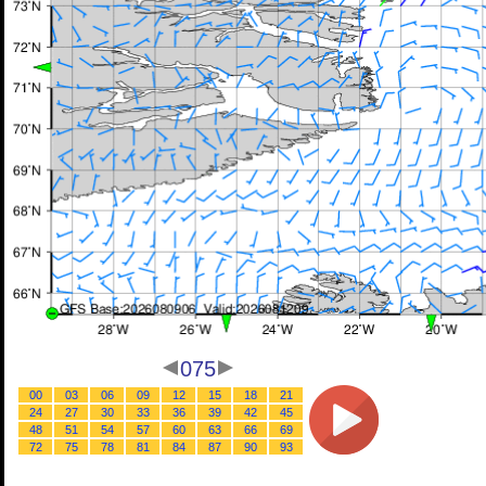
075
00
03
06
09
12
15
18
21
24
27
30
33
36
39
42
45
48
51
54
57
60
63
66
69
72
75
78
81
84
87
90
93