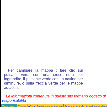
Per cambiare la mappa : fare clic sui
pulsanti verdi con una croce nera per
ingrandire, il pulsante verde con un trattino per
diminuire, o sulla freccia verde per le mappe
adiacenti.
Le informazioni contenute in questo sito formano oggetto d
responsabilità
Meteomar :
Europa
Africa
America settentrionale
America centrale
America meridiona