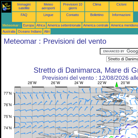
Immagini
Meteo
Previsioni 10
Clima
Cicloni
satellite
aeroporti
giorni
FAQ
Lingue
Contatto
Bollettino
Informazioni
Meteomar :
Europa
Africa
America settentrionale
America centrale
America meridiona
Australia
Oceano Indiano
Altri
Meteomar : Previsioni del vento
Stretto di Danimarca, Mare di G
Previsioni del vento : 12/08/2026 al