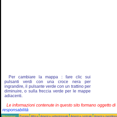
Per cambiare la mappa : fare clic sui
pulsanti verdi con una croce nera per
ingrandire, il pulsante verde con un trattino per
diminuire, o sulla freccia verde per le mappe
adiacenti.
Le informazioni contenute in questo sito formano oggetto d
responsabilità
Meteomar :
Europa
Africa
America settentrionale
America centrale
America meridiona