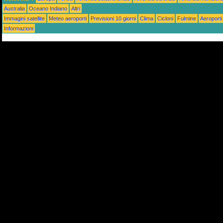
Australia
Oceano Indiano
Altri
Immagini satellite
Meteo aeroporti
Previsioni 10 giorni
Clima
Cicloni
Fulmine
Aeroporti
Informazioni