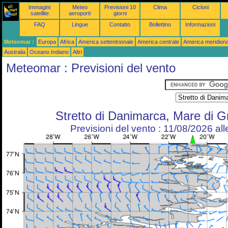
Immagini
Meteo
Previsioni 10
Clima
Cicloni
satellite
aeroporti
giorni
FAQ
Lingue
Contatto
Bollettino
Informazioni
Meteomar :
Europa
Africa
America settentrionale
America centrale
America meridiona
Australia
Oceano Indiano
Altri
Meteomar : Previsioni del vento
Stretto di Danimarca, Mare di G
Previsioni del vento : 11/08/2026 al