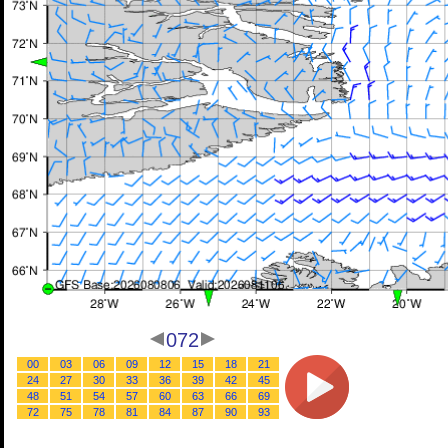
072
00
03
06
09
12
15
18
21
24
27
30
33
36
39
42
45
48
51
54
57
60
63
66
69
72
75
78
81
84
87
90
93