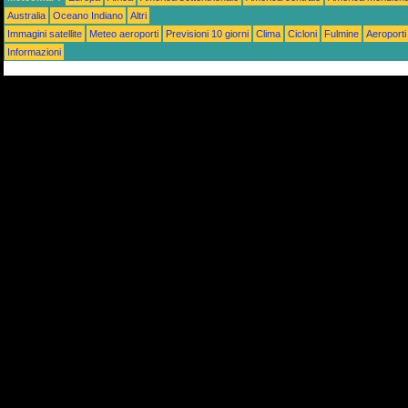
Australia
Oceano Indiano
Altri
Immagini satellite
Meteo aeroporti
Previsioni 10 giorni
Clima
Cicloni
Fulmine
Aeroporti
Informazioni