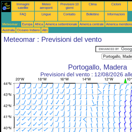
Immagini
Meteo
Previsioni 10
Clima
Cicloni
satellite
aeroporti
giorni
FAQ
Lingue
Contatto
Bollettino
Informazioni
Meteomar :
Europa
Africa
America settentrionale
America centrale
America meridiona
Australia
Oceano Indiano
Altri
Meteomar : Previsioni del vento
Portogallo, Madera
Previsioni del vento : 12/08/2026 al