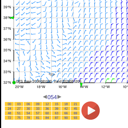
054
00
03
06
09
12
15
18
21
24
27
30
33
36
39
42
45
48
51
54
57
60
63
66
69
72
75
78
81
84
87
90
93