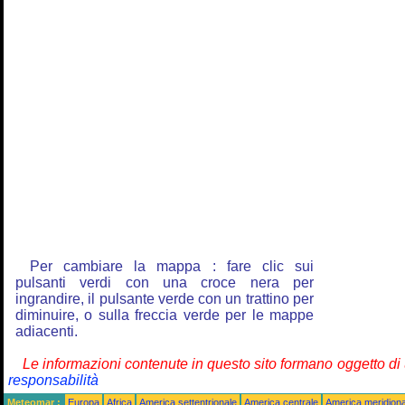
Per cambiare la mappa : fare clic sui
pulsanti verdi con una croce nera per
ingrandire, il pulsante verde con un trattino per
diminuire, o sulla freccia verde per le mappe
adiacenti.
Le informazioni contenute in questo sito formano oggetto d
responsabilità
Meteomar :
Europa
Africa
America settentrionale
America centrale
America meridiona