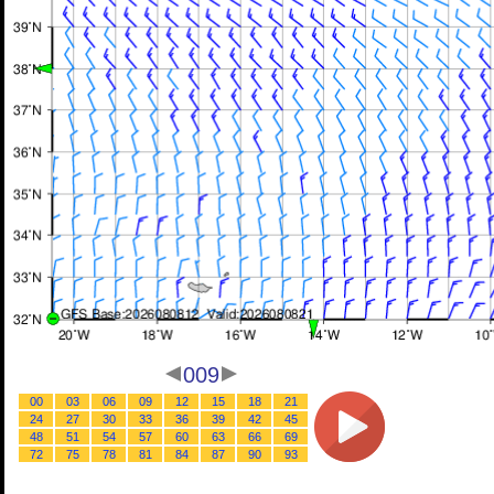
009
00
03
06
09
12
15
18
21
24
27
30
33
36
39
42
45
48
51
54
57
60
63
66
69
72
75
78
81
84
87
90
93