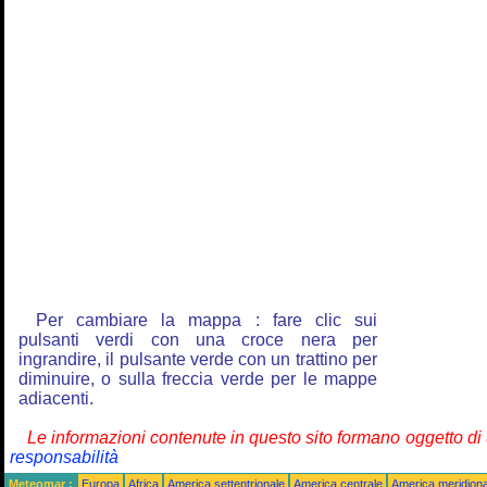
Per cambiare la mappa : fare clic sui
pulsanti verdi con una croce nera per
ingrandire, il pulsante verde con un trattino per
diminuire, o sulla freccia verde per le mappe
adiacenti.
Le informazioni contenute in questo sito formano oggetto d
responsabilità
Meteomar :
Europa
Africa
America settentrionale
America centrale
America meridiona