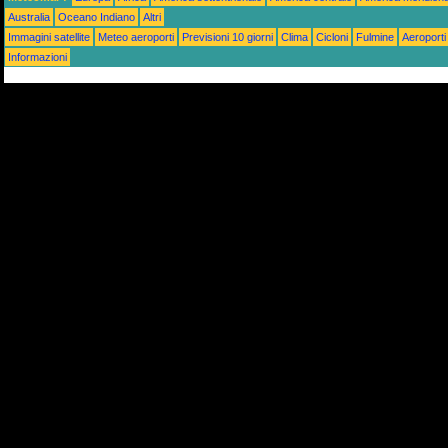
Australia
Oceano Indiano
Altri
Immagini satellite
Meteo aeroporti
Previsioni 10 giorni
Clima
Cicloni
Fulmine
Aeroporti
Informazioni