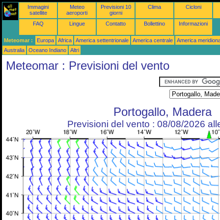
Immagini
Meteo
Previsioni 10
Clima
Cicloni
satellite
aeroporti
giorni
FAQ
Lingue
Contatto
Bollettino
Informazioni
Meteomar :
Europa
Africa
America settentrionale
America centrale
America meridiona
Australia
Oceano Indiano
Altri
Meteomar : Previsioni del vento
Portogallo, Madera
Previsioni del vento : 08/08/2026 al