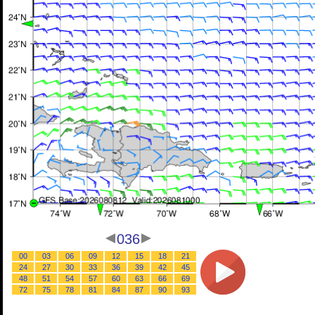
036
00
03
06
09
12
15
18
21
24
27
30
33
36
39
42
45
48
51
54
57
60
63
66
69
72
75
78
81
84
87
90
93