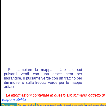
Per cambiare la mappa : fare clic sui
pulsanti verdi con una croce nera per
ingrandire, il pulsante verde con un trattino per
diminuire, o sulla freccia verde per le mappe
adiacenti.
Le informazioni contenute in questo sito formano oggetto d
responsabilità
Meteomar :
Europa
Africa
America settentrionale
America centrale
America meridiona