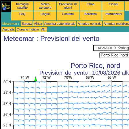
Immagini
Meteo
Previsioni 10
Clima
Cicloni
satellite
aeroporti
giorni
FAQ
Lingue
Contatto
Bollettino
Informazioni
Meteomar :
Europa
Africa
America settentrionale
America centrale
America meridiona
Australia
Oceano Indiano
Altri
Meteomar : Previsioni del vento
Porto Rico, nord
Previsioni del vento : 10/08/2026 al