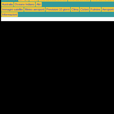
Australia
Oceano Indiano
Altri
Immagini satellite
Meteo aeroporti
Previsioni 10 giorni
Clima
Cicloni
Fulmine
Aeroporti
Informazioni