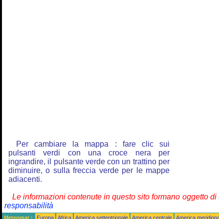
Per cambiare la mappa : fare clic sui
pulsanti verdi con una croce nera per
ingrandire, il pulsante verde con un trattino per
diminuire, o sulla freccia verde per le mappe
adiacenti.
Le informazioni contenute in questo sito formano oggetto d
responsabilità
Meteomar :
Europa
Africa
America settentrionale
America centrale
America meridiona