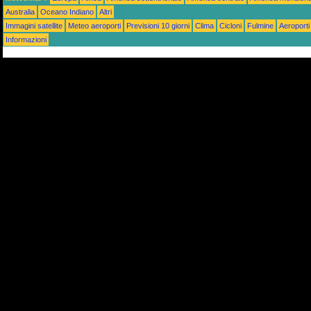
Australia
Oceano Indiano
Altri
Immagini satellite
Meteo aeroporti
Previsioni 10 giorni
Clima
Cicloni
Fulmine
Aeroporti
Informazioni