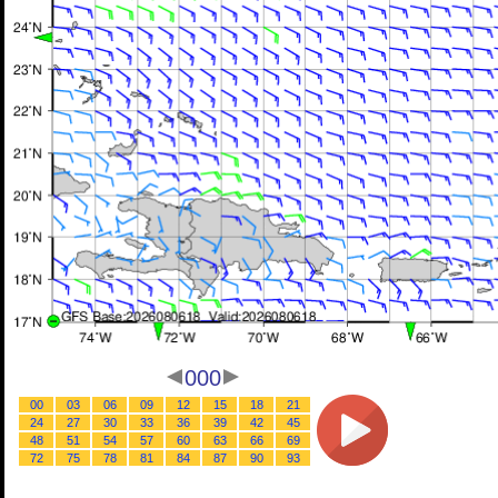
000
00
03
06
09
12
15
18
21
24
27
30
33
36
39
42
45
48
51
54
57
60
63
66
69
72
75
78
81
84
87
90
93