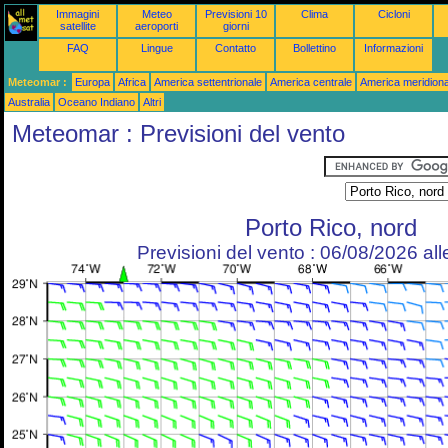
Immagini
Meteo
Previsioni 10
Clima
Cicloni
satellite
aeroporti
giorni
FAQ
Lingue
Contatto
Bollettino
Informazioni
Meteomar :
Europa
Africa
America settentrionale
America centrale
America meridiona
Australia
Oceano Indiano
Altri
Meteomar : Previsioni del vento
Porto Rico, nord
Previsioni del vento : 06/08/2026 al